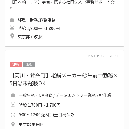
【日本橋エリア】宇宙に関する社団法人で事務サポート☆
*
経理・財務/総務事務
時給 1,800円～1,800円
東京都 中央区
No：TS26-0628598
NEW
派遣
【菊川・錦糸町】老舗メーカー◎午前中勤務×
5日◎未経験OK
一般事務・OA事務 / データエントリー業務 / 軽作業
時給 1,700円～1,700円
9:00～12:00 週5日 (土日祝休み)
東京都 墨田区