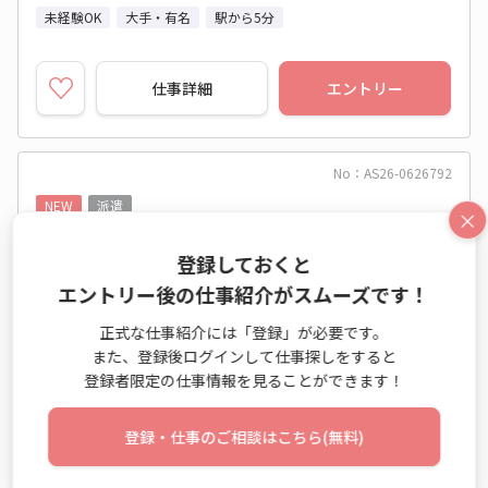
未経験OK
大手・有名
駅から5分
仕事詳細
エントリー
No：AS26-0626792
NEW
派遣
×
＜京成曳舟＞固定資産管理にかかる申請処理☆
登録しておくと
大手グループ
エントリー後の仕事紹介がスムーズです！
経理業務 / 一般事務・OA事務 / 経理・財務
正式な仕事紹介には「登録」が必要です。
また、登録後ログインして仕事探しをすると
時給 1,850円～1,850円
登録者限定の仕事情報を見ることができます！
9:20～17:47 週5日 (土日祝休み)
東京都 墨田区
登録・仕事のご相談はこちら(無料)
京成押上線 京成曳舟駅 他