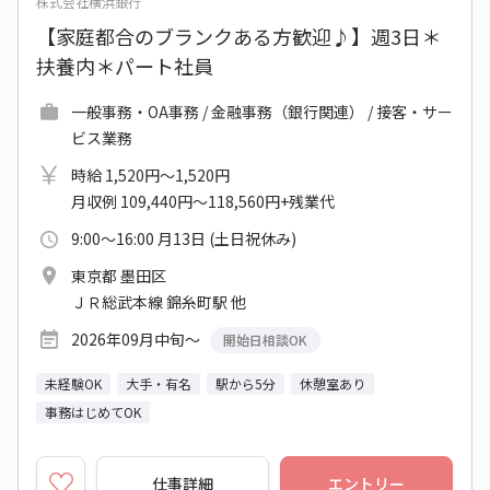
株式会社横浜銀行
【家庭都合のブランクある方歓迎♪】週3日＊
扶養内＊パート社員
一般事務・OA事務 / 金融事務（銀行関連） / 接客・サー
ビス業務
時給 1,520円～1,520円
月収例 109,440円～118,560円+残業代
9:00～16:00 月13日 (土日祝休み)
東京都 墨田区
ＪＲ総武本線 錦糸町駅 他
2026年09月中旬～
開始日相談OK
未経験OK
大手・有名
駅から5分
休憩室あり
事務はじめてOK
仕事詳細
エントリー