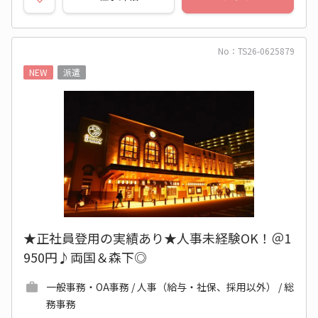
No：TS26-0625879
NEW
派遣
★正社員登用の実績あり★人事未経験OK！＠1
950円♪両国＆森下◎
一般事務・OA事務 / 人事（給与・社保、採用以外） / 総
務事務