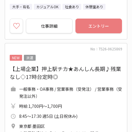
大手・有名
カジュアルOK
社食あり
休憩室あり
仕事詳細
エントリー
No：TS26-0625869
NEW
派遣
【上場企業】押上駅チカ★あんしん長期♪残業
なし◇17時台定時◎
一般事務・OA事務 / 営業事務（受発注） / 営業事務（受
発注以外）
時給 1,700円～1,700円
8:45～17:30 週5日 (土日祝休み)
東京都 墨田区