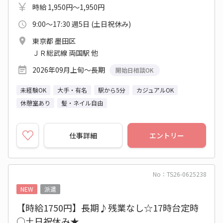
時給 1,950円～1,950円
9:00～17:30 週5日 (土日祝休み)
東京都 墨田区
ＪＲ総武線 両国駅 他
2026年09月上旬～長期
開始日相談OK
未経験OK
大手・有名
駅から5分
カジュアルOK
休憩室あり
髪・ネイル自由
仕事詳細
エントリー
No：TS26-0625238
NEW
派遣
【時給1750円】長期♪残業なし☆17時台定時
○土日祝休み★