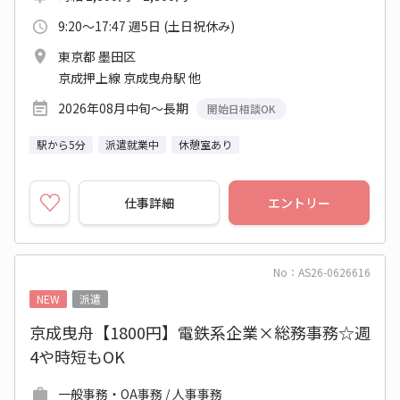
9:20～17:47 週5日 (土日祝休み)
東京都 墨田区
京成押上線 京成曳舟駅 他
2026年08月中旬～長期
開始日相談OK
駅から5分
派遣就業中
休憩室あり
仕事詳細
エントリー
No：AS26-0626616
NEW
派遣
京成曳舟【1800円】電鉄系企業×総務事務☆週
4や時短もOK
一般事務・OA事務 / 人事事務