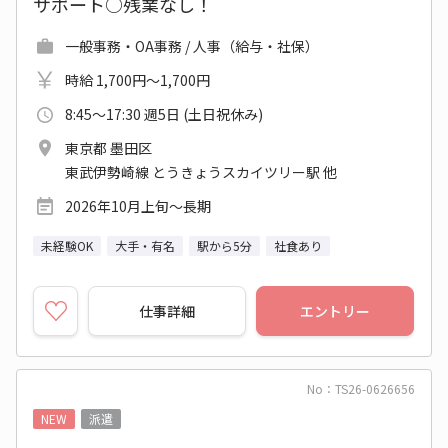
サポート○残業なし！
一般事務・OA事務 / 人事（給与・社保）
時給 1,700円～1,700円
8:45～17:30 週5日 (土日祝休み)
東京都 墨田区
東武伊勢崎線 とうきょうスカイツリー駅 他
2026年10月上旬～長期
未経験OK
大手・有名
駅から5分
社食あり
仕事詳細
エントリー
No：TS26-0626656
NEW
派遣