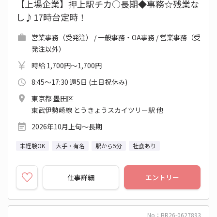
【上場企業】押上駅チカ○長期◆事務☆残業な
し♪17時台定時！
営業事務（受発注） / 一般事務・OA事務 / 営業事務（受
発注以外）
時給 1,700円～1,700円
8:45～17:30 週5日 (土日祝休み)
東京都 墨田区
東武伊勢崎線 とうきょうスカイツリー駅 他
2026年10月上旬～長期
未経験OK
大手・有名
駅から5分
社食あり
仕事詳細
エントリー
No：BR26-0627893