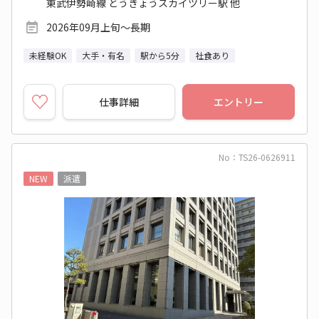
東武伊勢崎線 とうきょうスカイツリー駅 他
2026年09月上旬～長期
未経験OK
大手・有名
駅から5分
社食あり
仕事詳細
エントリー
No：TS26-0626911
NEW
派遣