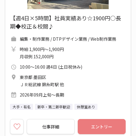
【週4日×5時間】社員実績あり☆1900円○長
期◆校正＆校閲♪
編集・制作業務 / DTPデザイン業務 / Web制作業務
時給 1,900円～1,900円
月収例 152,000円
10:00～16:00 週4日 (土日祝休み)
東京都 墨田区
ＪＲ総武線 錦糸町駅 他
2026年09月上旬～長期
大手・有名
新卒・第二新卒歓迎
休憩室あり
仕事詳細
エントリー