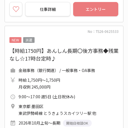
仕事詳細
エントリー
No：TS26-0625533
NEW
派遣
【時給1750円】あんしん長期〇後方事務◆残業
なし☆17時台定時♪
金融事務（銀行関連） / 一般事務・OA事務
時給 1,750円～1,750円
月収例 245,000円
9:00～17:00 週5日 (土日祝休み)
東京都 墨田区
東武伊勢崎線 とうきょうスカイツリー駅 他
2026年10月上旬～長期
開始日相談OK