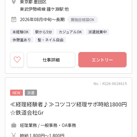
東京都 墨田区
東武伊勢崎線 鐘ケ淵駅 他
2026年08月中旬～長期
開始日相談OK
未経験OK
駅から5分
カジュアルOK
派遣就業中
休憩室あり
髪・ネイル自由
仕事詳細
エントリー
No：AS26-0626619
NEW
派遣
≪経理経験者♪≫コツコツ経理サポ時給1800円
☆鉄道会社Gr
経理業務 / 一般事務・OA事務
時給 1,800円～1,800円