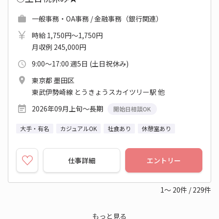
一般事務・OA事務 / 金融事務（銀行関連）
時給 1,750円～1,750円
月収例 245,000円
9:00～17:00 週5日 (土日祝休み)
東京都 墨田区
東武伊勢崎線 とうきょうスカイツリー駅 他
2026年09月上旬～長期
開始日相談OK
大手・有名
カジュアルOK
社食あり
休憩室あり
仕事詳細
エントリー
1～
20
件
/
229
件
もっと見る