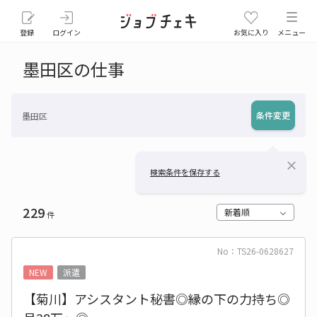
登録
ログイン
お気に入り
メニュー
墨田区の仕事
条件変更
墨田区
close
検索条件を保存する
229
新着順
件
No：TS26-0628627
NEW
派遣
【菊川】アシスタント秘書◎縁の下の力持ち◎