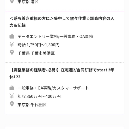
東京都 港区
＜落ち着き重視の方に＞集中して黙々作業☆調査内容の入
力＆記録
データエントリー業務/一般事務・OA事務
時給 1,750円～1,800円
千葉県 千葉市美浜区
【調整業務の経験者-必見!】在宅週2/合同研修でstart!/年
休123
一般事務・OA事務/カスタマーサポート
年収 360万円～400万円
東京都 千代田区