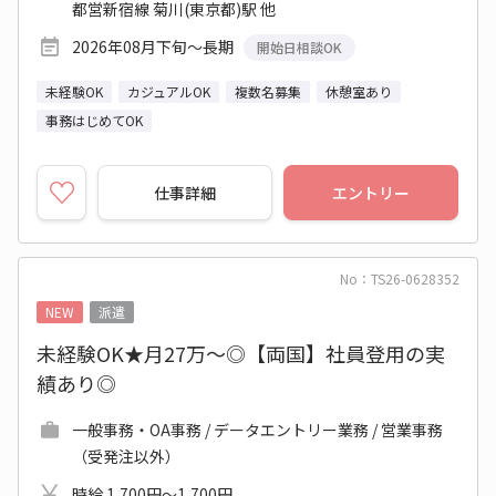
都営新宿線 菊川(東京都)駅 他
2026年08月下旬～長期
開始日相談OK
未経験OK
カジュアルOK
複数名募集
休憩室あり
事務はじめてOK
仕事詳細
エントリー
No：TS26-0628352
NEW
派遣
未経験OK★月27万～◎【両国】社員登用の実
績あり◎
一般事務・OA事務 / データエントリー業務 / 営業事務
（受発注以外）
時給 1,700円～1,700円