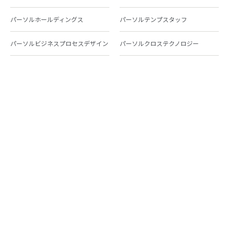
パーソルホールディングス
パーソルテンプスタッフ
パーソルビジネスプロセスデザイン
パーソルクロステクノロジー
パーソルキャリア
パーソルイノベーション
パーソル総合研究所
グループ会社一覧
個人向けサービス
人材派遣
テンプスタッフ
ジョブチェキ
ファンタブル
フレキシブルキャリア
Chall-edge
パーソルクロステクノロジー