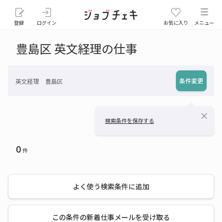
登録
ログイン
お気に入り
メニュー
豊島区 英文経理の仕事
条件変更
英文経理 豊島区
close
検索条件を保存する
0
件
よく使う検索条件に追加
この条件の新着仕事メールを受け取る