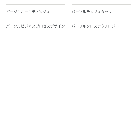
パーソルホールディングス
パーソルテンプスタッフ
パーソルビジネスプロセスデザイン
パーソルクロステクノロジー
パーソルキャリア
パーソルイノベーション
パーソル総合研究所
グループ会社一覧
個人向けサービス
人材派遣
テンプスタッフ
ジョブチェキ
ファンタブル
フレキシブルキャリア
Chall-edge
パーソルクロステクノロジー