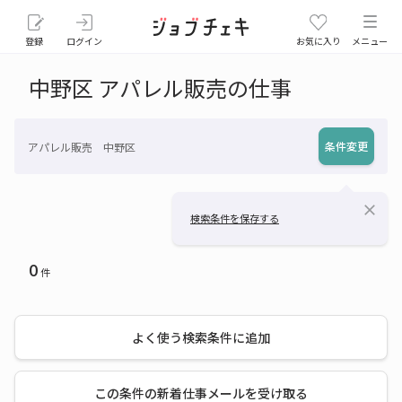
登録
ログイン
お気に入り
メニュー
中野区 アパレル販売の仕事
条件変更
アパレル販売 中野区
close
検索条件を保存する
0
件
よく使う検索条件に追加
この条件の新着仕事メールを受け取る