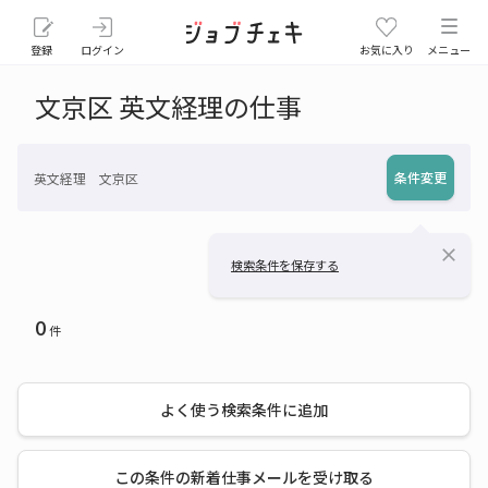
登録
ログイン
お気に入り
メニュー
文京区 英文経理の仕事
条件変更
英文経理 文京区
close
検索条件を保存する
0
件
よく使う検索条件に追加
この条件の新着仕事メールを受け取る