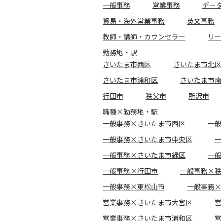
一般事務
営業事務
デー
貿易・海外営業事務
英文事務
教師・講師・カウンセラー
リ
勤務地・駅
さいたま市西区
さいたま市北
さいたま市浦和区
さいたま市
行田市
秩父市
所沢市
職種×勤務地・駅
一般事務×さいたま市西区
一
一般事務×さいたま市中央区
一般事務×さいたま市緑区
一
一般事務×行田市
一般事務×
一般事務×東松山市
一般事務
営業事務×さいたま市大宮区
営業事務×さいたま市浦和区