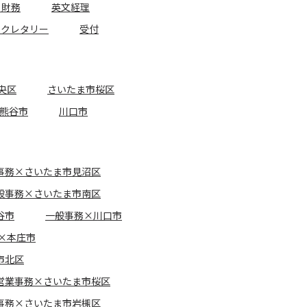
・財務
英文経理
セクレタリー
受付
央区
さいたま市桜区
熊谷市
川口市
事務×さいたま市見沼区
般事務×さいたま市南区
谷市
一般事務×川口市
×本庄市
市北区
営業事務×さいたま市桜区
事務×さいたま市岩槻区