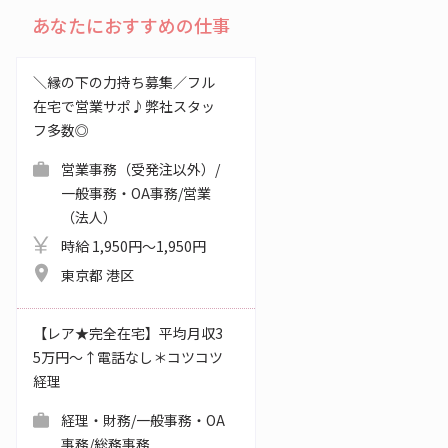
あなたにおすすめの仕事
＼縁の下の力持ち募集／フル
在宅で営業サポ♪弊社スタッ
フ多数◎
営業事務（受発注以外）/
一般事務・OA事務/営業
（法人）
時給 1,950円～1,950円
東京都 港区
【レア★完全在宅】平均月収3
5万円～↑電話なし＊コツコツ
経理
経理・財務/一般事務・OA
事務/総務事務