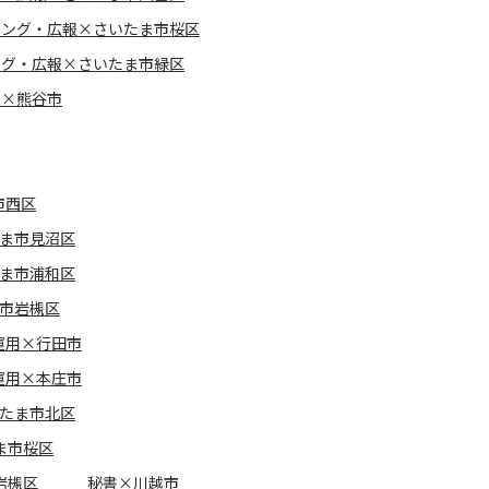
ィング・広報×さいたま市桜区
ング・広報×さいたま市緑区
報×熊谷市
市西区
たま市見沼区
たま市浦和区
ま市岩槻区
運用×行田市
運用×本庄市
たま市北区
ま市桜区
岩槻区
秘書×川越市