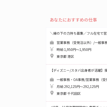
あなたにおすすめの仕事
＼縁の下の力持ち募集／フル在宅で営
営業事務（受発注以外）/一般事務
時給 1,950円～1,950円
東京都 港区
【ディズニー/スタバ出身者が活躍】
一般事務・OA事務/営業事務（受
月給 292,125円～292,125円
東京都 千代田区