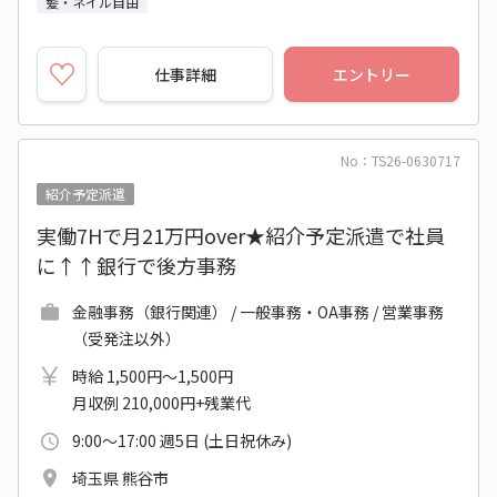
髪・ネイル自由
仕事詳細
エントリー
No：TS26-0630717
紹介予定派遣
実働7Hで月21万円over★紹介予定派遣で社員
に↑↑銀行で後方事務
金融事務（銀行関連） / 一般事務・OA事務 / 営業事務
（受発注以外）
時給 1,500円～1,500円
月収例 210,000円+残業代
9:00～17:00 週5日 (土日祝休み)
埼玉県 熊谷市