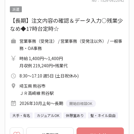
No：TS26-0622042
派遣
【長期】注文内容の確認＆データ入力○残業少
なめ◆17時台定時☆
営業事務（受発注） / 営業事務（受発注以外） / 一般事
務・OA事務
時給 1,400円～1,400円
月収例 219,240円+残業代
8:30～17:10 週5日 (土日祝休み)
埼玉県 熊谷市
ＪＲ高崎線 熊谷駅
2026年10月上旬～長期
開始日相談OK
大手・有名
カジュアルOK
休憩室あり
髪・ネイル自由