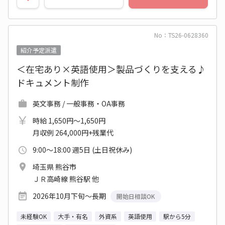
No：TS26-0628360
紹介予定派遣
＜在宅あり×英語使用＞製品づくりを支える♪
ドキュメント制作
英文事務 / 一般事務・OA事務
時給 1,650円～1,650円
月収例 264,000円+残業代
9:00～18:00 週5日 (土日祝休み)
埼玉県 熊谷市
ＪＲ高崎線 熊谷駅 他
2026年10月下旬～長期
開始日相談OK
未経験OK
大手・有名
外資系
英語使用
駅から5分