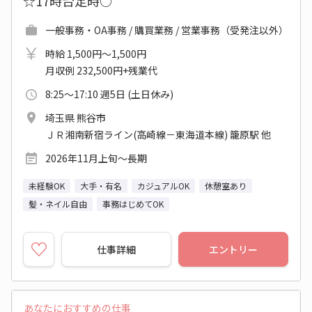
☆17時台定時○
一般事務・OA事務 / 購買業務 / 営業事務（受発注以外）
時給 1,500円～1,500円
月収例 232,500円+残業代
8:25～17:10 週5日 (土日休み)
埼玉県 熊谷市
ＪＲ湘南新宿ライン(高崎線－東海道本線) 籠原駅 他
2026年11月上旬～長期
未経験OK
大手・有名
カジュアルOK
休憩室あり
髪・ネイル自由
事務はじめてOK
仕事詳細
エントリー
あなたにおすすめの仕事