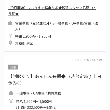
【9月開始】フル在宅で営業サポ◆派遣スタッフ活躍中！
長期★
営業事務（受発注以外）/一般事務・OA事務/営業（法
人）
時給 1,950円～1,950円
東京都 港区
No：TS26-0631599
派遣
【制服あり】あんしん長期◆17時台定時♪土日
休み○
一般事務・OA事務 / 購買業務
時給 1,500円～1,500円
月収例 232,500円+残業代