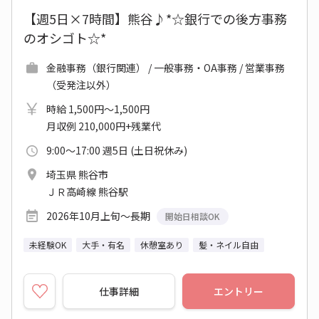
【週5日×7時間】熊谷♪*☆銀行での後方事務
のオシゴト☆*
金融事務（銀行関連） / 一般事務・OA事務 / 営業事務
（受発注以外）
時給 1,500円～1,500円
月収例 210,000円+残業代
9:00～17:00 週5日 (土日祝休み)
埼玉県 熊谷市
ＪＲ高崎線 熊谷駅
2026年10月上旬～長期
開始日相談OK
未経験OK
大手・有名
休憩室あり
髪・ネイル自由
仕事詳細
エントリー