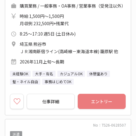
購買業務 / 一般事務・OA事務 / 営業事務（受発注以外）
時給 1,500円～1,500円
月収例 232,500円+残業代
8:25～17:10 週5日 (土日休み)
埼玉県 熊谷市
ＪＲ湘南新宿ライン(高崎線－東海道本線) 籠原駅 他
2026年11月上旬～長期
未経験OK
大手・有名
カジュアルOK
休憩室あり
髪・ネイル自由
事務はじめてOK
仕事詳細
エントリー
No：TS26-0628507
派遣