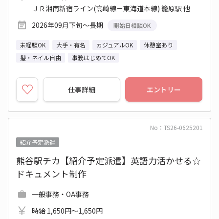
ＪＲ湘南新宿ライン(高崎線－東海道本線) 籠原駅 他
2026年09月下旬～長期
開始日相談OK
未経験OK
大手・有名
カジュアルOK
休憩室あり
髪・ネイル自由
事務はじめてOK
仕事詳細
エントリー
No：TS26-0625201
紹介予定派遣
熊谷駅チカ【紹介予定派遣】英語力活かせる☆
ドキュメント制作
一般事務・OA事務
時給 1,650円～1,650円