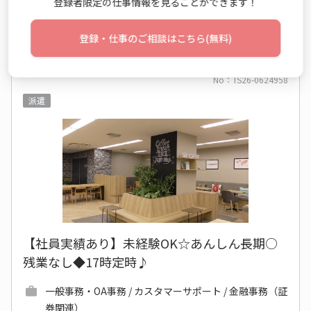
登録者限定の仕事情報を見ることができます！
仕事詳細
エントリー
登録・仕事のご相談はこちら(無料)
No：TS26-0624958
派遣
【社員実績あり】未経験OK☆あんしん長期○
残業なし◆17時定時♪
一般事務・OA事務 / カスタマーサポート / 金融事務（証
券関連）