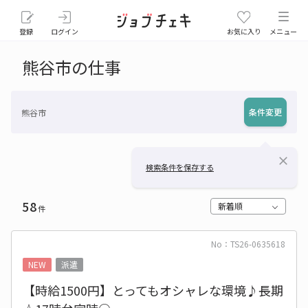
登録
ログイン
お気に入り
メニュー
熊谷市の仕事
条件変更
熊谷市
close
検索条件を保存する
58
新着順
件
No：TS26-0635618
NEW
派遣
【時給1500円】とってもオシャレな環境♪長期