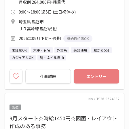
月収例 264,000円+残業代
9:00～18:00 週5日 (土日祝休み)
埼玉県 熊谷市
ＪＲ高崎線 熊谷駅 他
2026年09月下旬～長期
開始日相談OK
未経験OK
大手・有名
外資系
英語使用
駅から5分
カジュアルOK
髪・ネイル自由
仕事詳細
エントリー
No：TS26-0624832
派遣
9月スタート☆時給1450円☆図面・レイアウト
作成のある事務