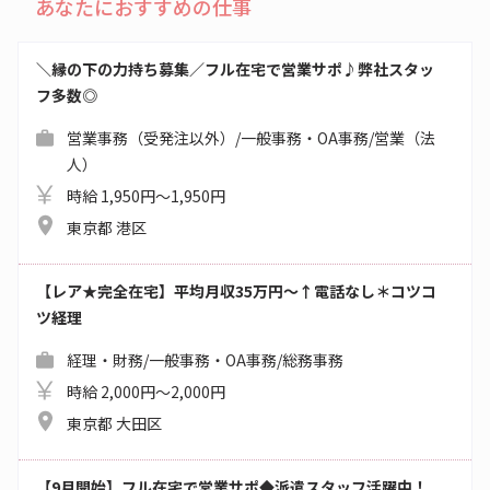
あなたにおすすめの仕事
＼縁の下の力持ち募集／フル在宅で営業サポ♪弊社スタッ
フ多数◎
営業事務（受発注以外）/一般事務・OA事務/営業（法
人）
時給 1,950円～1,950円
東京都 港区
【レア★完全在宅】平均月収35万円～↑電話なし＊コツコ
ツ経理
経理・財務/一般事務・OA事務/総務事務
時給 2,000円～2,000円
東京都 大田区
【9月開始】フル在宅で営業サポ◆派遣スタッフ活躍中！