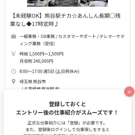
【未経験OK】熊谷駅チカ☆あんしん長期○残
業なし◆17時定時♪
一般事務・OA事務 / カスタマーサポート / テレマーケテ
ィング業務（受信）
時給 1,500円～1,500円
月収例 240,000円
8:00～17:00 週5日 (土日祝休み)
埼玉県 熊谷市
ＪＲ高崎線 熊谷駅 他
×
2026年10月上旬～長期
登録しておくと
未経験OK
駅から5分
カジュアルOK
複数名募集
エントリー後の仕事紹介がスムーズです！
新卒・第二新卒歓迎
休憩室あり
髪・ネイル自由
正式な仕事紹介には「登録」が必要です。
事務はじめてOK
また、登録後ログインして仕事探しをすると