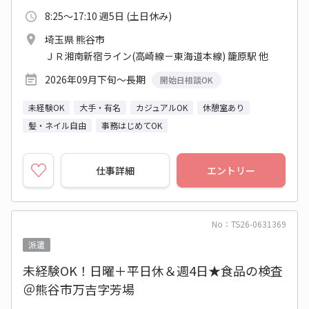
8:25～17:10 週5日 (土日休み)
埼玉県 熊谷市
ＪＲ湘南新宿ライン(高崎線－東海道本線) 籠原駅 他
2026年09月下旬～長期
開始日相談OK
未経験OK
大手・有名
カジュアルOK
休憩室あり
髪・ネイル自由
事務はじめてOK
仕事詳細
エントリー
No：TS26-0631369
派遣
未経験OK！日曜＋平日休＆週4日★食品の検査
＠熊谷市万吉字芳場