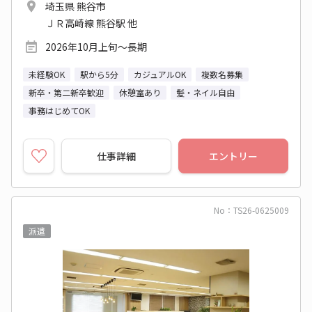
埼玉県 熊谷市
ＪＲ高崎線 熊谷駅 他
2026年10月上旬～長期
未経験OK
駅から5分
カジュアルOK
複数名募集
新卒・第二新卒歓迎
休憩室あり
髪・ネイル自由
事務はじめてOK
仕事詳細
エントリー
No：TS26-0625009
派遣