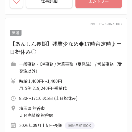
仕事詳細
エントリー
No：TS26-0621062
派遣
【あんしん長期】残業少なめ◆17時台定時♪土
日祝休み○
一般事務・OA事務 / 営業事務（受発注） / 営業事務（受
発注以外）
時給 1,400円～1,400円
月収例 219,240円+残業代
8:30～17:10 週5日 (土日祝休み)
埼玉県 熊谷市
ＪＲ高崎線 熊谷駅
2026年09月上旬～長期
開始日相談OK