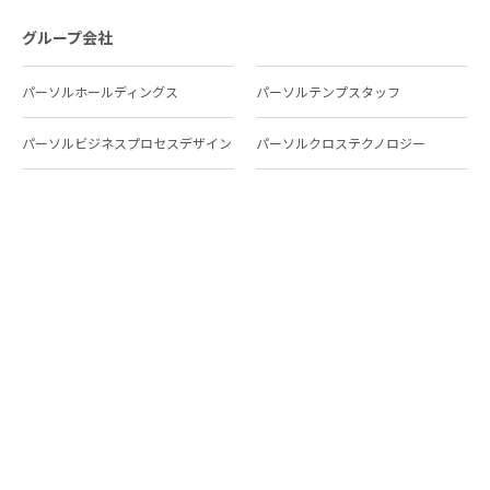
グループ会社
パーソルホールディングス
パーソルテンプスタッフ
パーソルビジネスプロセスデザイン
パーソルクロステクノロジー
パーソルキャリア
パーソルイノベーション
パーソル総合研究所
グループ会社一覧
個人向けサービス
人材派遣
テンプスタッフ
ジョブチェキ
ファンタブル