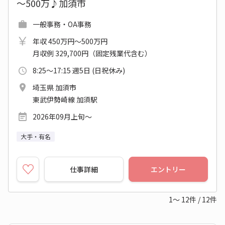
～500万♪加須市
一般事務・OA事務
年収 450万円～500万円
月収例 329,700円（固定残業代含む）
8:25～17:15 週5日 (日祝休み)
埼玉県 加須市
東武伊勢崎線 加須駅
2026年09月上旬～
大手・有名
仕事詳細
エントリー
1～
12
件
/
12
件