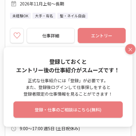
2026年11月上旬～長期
未経験OK
大手・有名
髪・ネイル自由
仕事詳細
エントリー
×
No：TS26-0531043
登録しておくと
紹介予定派遣
エントリー後の仕事紹介がスムーズです！
【加須市☆銀行】紹介予定派遣★金融事務のオ
正式な仕事紹介には「登録」が必要です。
シゴト！
また、登録後ログインして仕事探しをすると
登録者限定の仕事情報を見ることができます！
金融事務（銀行関連） / 一般事務・OA事務
登録・仕事のご相談はこちら(無料)
時給 1,450円～1,450円
月収例 203,000円
9:00～17:00 週5日 (土日祝休み)