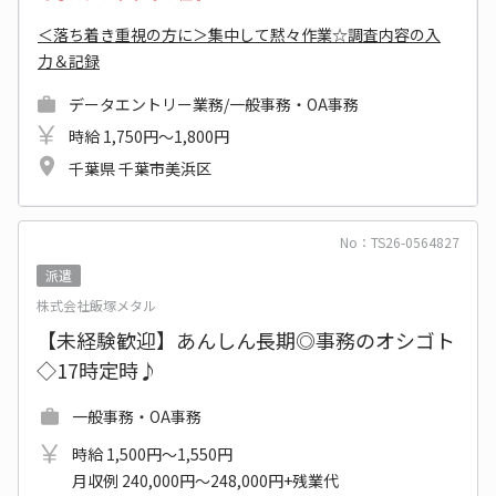
＜落ち着き重視の方に＞集中して黙々作業☆調査内容の入
力＆記録
データエントリー業務/一般事務・OA事務
時給 1,750円～1,800円
千葉県 千葉市美浜区
No：TS26-0564827
派遣
株式会社飯塚メタル
【未経験歓迎】あんしん長期◎事務のオシゴト
◇17時定時♪
一般事務・OA事務
時給 1,500円～1,550円
月収例 240,000円～248,000円+残業代