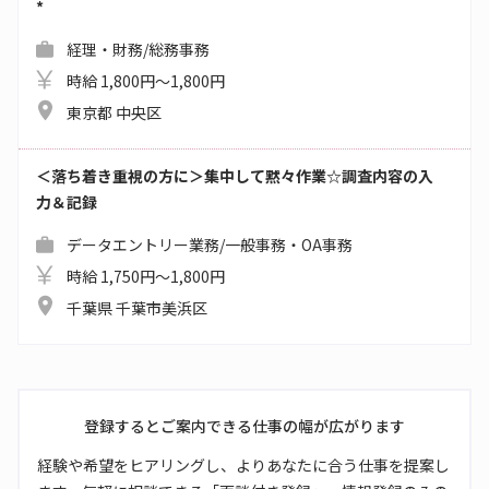
*
経理・財務/総務事務
時給 1,800円～1,800円
東京都 中央区
＜落ち着き重視の方に＞集中して黙々作業☆調査内容の入
力＆記録
データエントリー業務/一般事務・OA事務
時給 1,750円～1,800円
千葉県 千葉市美浜区
登録するとご案内できる仕事の幅が広がります
経験や希望をヒアリングし、よりあなたに合う仕事を提案し