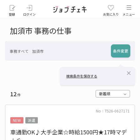
登録
ログイン
お気に入り
メニュー
加須市 事務の仕事
条件変更
事務すべて 加須市
close
検索条件を保存する
12
新着順
件
No：TS26-0627171
NEW
派遣
車通勤OK♪大手企業☆時給1500円★17時マデ