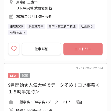
東京都 三鷹市
ＪＲ中央線 武蔵境駅 他
2026年09月上旬～長期
未経験OK
派遣就業中
新卒・第二新卒歓迎
社食あり
休憩室あり
仕事詳細
エントリー
No：AS26-0626464
NEW
派遣
9月開始★人気大学でデータ多め！コツ事務＜
１６時半定時＞
一般事務・OA事務 / データエントリー業務
時給 1,550円～1,550円