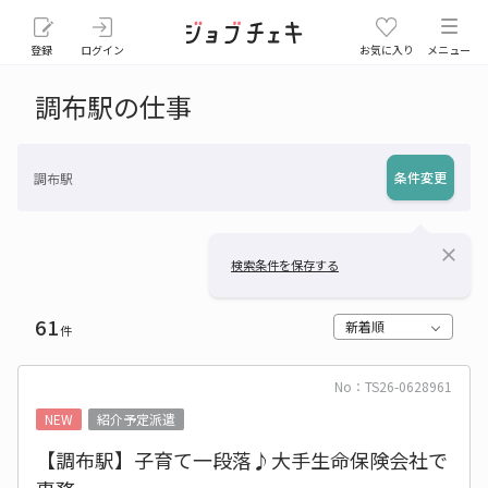
登録
ログイン
お気に入り
メニュー
調布駅の仕事
条件変更
調布駅
close
検索条件を保存する
61
新着順
件
No：TS26-0628961
NEW
紹介予定派遣
【調布駅】子育て一段落♪大手生命保険会社で