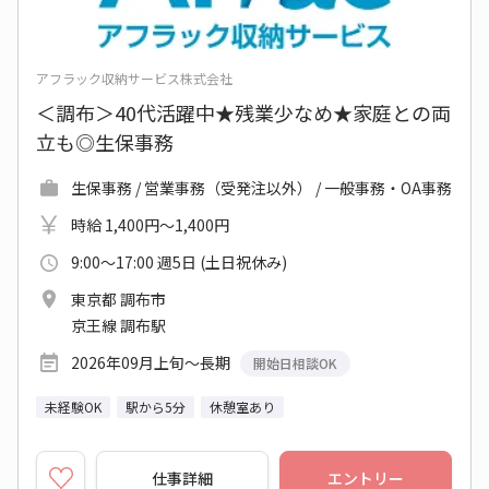
アフラック収納サービス株式会社
＜調布＞40代活躍中★残業少なめ★家庭との両
立も◎生保事務
生保事務 / 営業事務（受発注以外） / 一般事務・OA事務
時給 1,400円～1,400円
9:00～17:00 週5日 (土日祝休み)
東京都 調布市
京王線 調布駅
2026年09月上旬～長期
開始日相談OK
未経験OK
駅から5分
休憩室あり
仕事詳細
エントリー