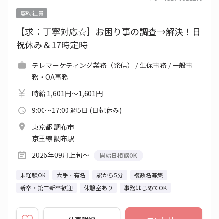
契約社員
【求：丁寧対応☆】お困り事の調査→解決！日
祝休み＆17時定時
テレマーケティング業務（発信） / 生保事務 / 一般事
務・OA事務
時給 1,601円～1,601円
9:00～17:00 週5日 (日祝休み)
東京都 調布市
京王線 調布駅
2026年09月上旬～
開始日相談OK
未経験OK
大手・有名
駅から5分
複数名募集
新卒・第二新卒歓迎
休憩室あり
事務はじめてOK