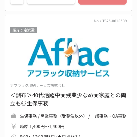
No：TS26-0618639
紹介予定派遣
アフラック収納サービス株式会社
＜調布＞40代活躍中★残業少なめ★家庭との両
立も◎生保事務
生保事務 / 営業事務（受発注以外） / 一般事務・OA事務
時給 1,400円～1,400円
9:00～17:00 週5日 (土日祝休み)