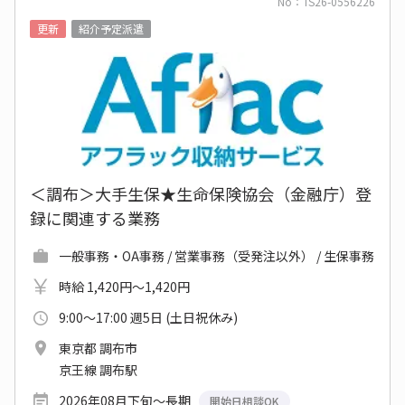
No：TS26-0556226
更新
紹介予定派遣
＜調布＞大手生保★生命保険協会（金融庁）登
録に関連する業務
一般事務・OA事務 / 営業事務（受発注以外） / 生保事務
時給 1,420円～1,420円
9:00～17:00 週5日 (土日祝休み)
東京都 調布市
京王線 調布駅
2026年08月下旬～長期
開始日相談OK