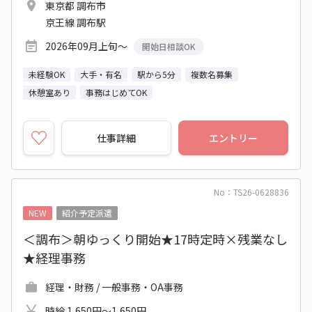
東京都 調布市
京王線 調布駅
2026年09月上旬～
開始日相談OK
未経験OK
大手・有名
駅から5分
複数名募集
休憩室あり
事務はじめてOK
仕事詳細
エントリー
No：TS26-0628836
NEW
紹介予定派遣
＜調布＞朝ゆっくり開始★17時定時×残業なし
★経理事務
経理・財務 / 一般事務・OA事務
時給 1,650円～1,650円