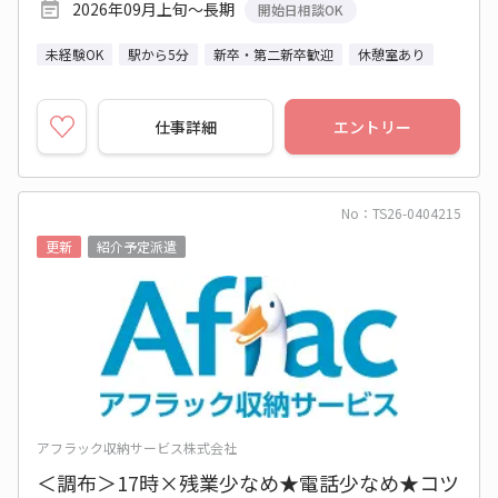
2026年09月上旬～長期
開始日相談OK
未経験OK
駅から5分
新卒・第二新卒歓迎
休憩室あり
仕事詳細
エントリー
No：TS26-0404215
更新
紹介予定派遣
アフラック収納サービス株式会社
＜調布＞17時×残業少なめ★電話少なめ★コツ