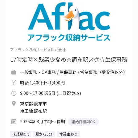
アフラック収納サービス株式会社
17時定時×残業少なめ☆調布駅スグ☆生保事務
一般事務・OA事務 / 生保事務 / 営業事務（受発注以外）
時給 1,400円～1,400円
9:00～17:00 週5日 (土日祝休み)
東京都 調布市
京王線 調布駅
2026年08月中旬～長期
開始日相談OK
未経験OK
駅から5分
休憩室あり