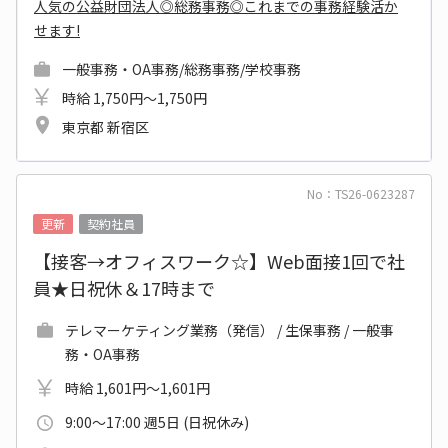
人気の公益財団法人◎総務事務◎これまでの事務経験活か
せます!
一般事務・OA事務/総務事務/学校事務
時給 1,750円～1,750円
東京都 新宿区
No：TS26-0623287
更新
契約社員
【接客→オフィスワーク☆】Web面接1回で社
員★日祝休＆17時まで
テレマーケティング業務（発信） / 生保事務 / 一般事
務・OA事務
時給 1,601円～1,601円
9:00～17:00 週5日 (日祝休み)