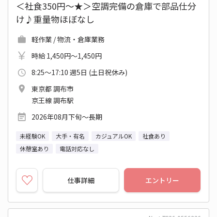
＜社食350円～★＞空調完備の倉庫で部品仕分
け♪重量物ほぼなし
軽作業 / 物流・倉庫業務
時給 1,450円～1,450円
8:25～17:10 週5日 (土日祝休み)
東京都 調布市
京王線 調布駅
2026年08月下旬～長期
未経験OK
大手・有名
カジュアルOK
社食あり
休憩室あり
電話対応なし
仕事詳細
エントリー