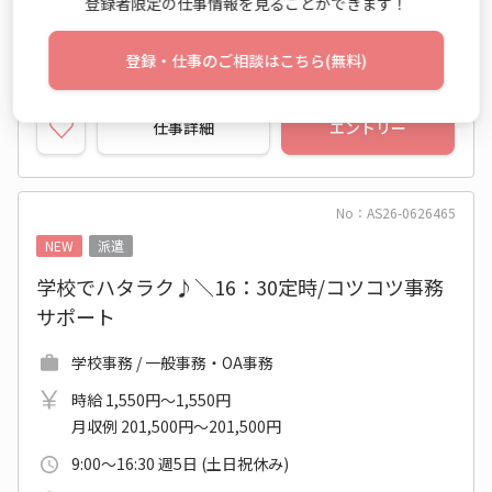
登録者限定の仕事情報を見ることができます！
2026年09月上旬～長期
開始日相談OK
新卒・第二新卒歓迎
休憩室あり
登録・仕事のご相談はこちら(無料)
仕事詳細
エントリー
No：AS26-0626465
NEW
派遣
学校でハタラク♪＼16：30定時/コツコツ事務
サポート
学校事務 / 一般事務・OA事務
時給 1,550円～1,550円
月収例 201,500円～201,500円
9:00～16:30 週5日 (土日祝休み)