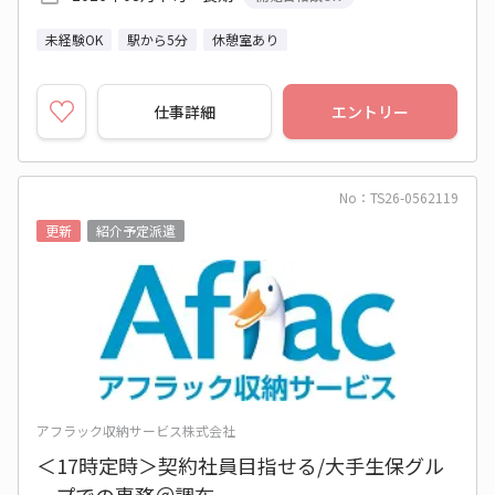
未経験OK
駅から5分
休憩室あり
仕事詳細
エントリー
No：TS26-0562119
更新
紹介予定派遣
アフラック収納サービス株式会社
＜17時定時＞契約社員目指せる/大手生保グル
ープでの事務＠調布