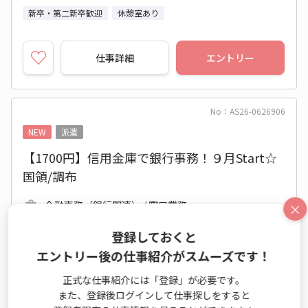
新卒・第二新卒歓迎
休憩室あり
仕事詳細
エントリー
No：AS26-0626906
NEW
派遣
【1700円】信用金庫で銀行事務！９月Start☆
国領/調布
金融事務（銀行関連） / 窓口業務
×
時給 1,700円～1,700円
登録しておくと
8:40～17:00 週5日 (土日祝休み)
エントリー後の仕事紹介がスムーズです！
東京都 調布市
正式な仕事紹介には「登録」が必要です。
京王線 国領駅 他
また、登録後ログインして仕事探しをすると