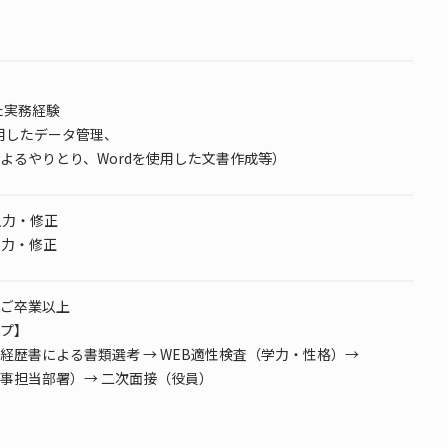
た実務経験
使用したデータ管理、
よるやりとり、Wordを使用した文書作成等）
書入力・修正
文字入力・修正
ご卒業以上
プ】
経歴書による書類選考 → WEB適性検査（学力・性格）→
事担当部署）→ 二次面接（役員）