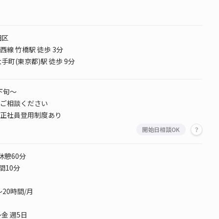
田区
線 竹橋駅 徒歩 3分
手町(東京都)駅 徒歩 9分
月下旬～
ご相談ください
正社員登用制度あり
開始日相談OK
0 休憩60分
間10分
～20時間/月
金 週5日