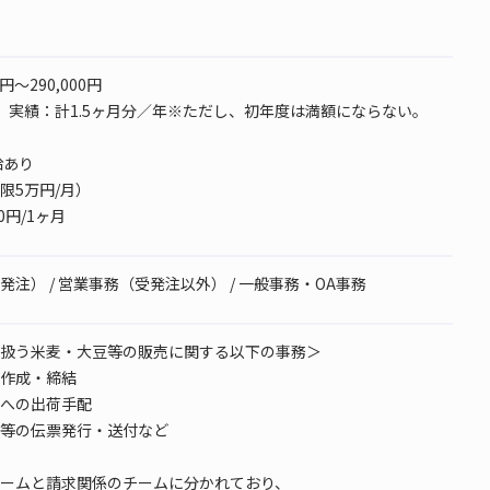
0円～290,000円
 実績：計1.5ヶ月分／年※ただし、初年度は満額にならない。
給あり
限5万円/月）
00円/1ヶ月
注） / 営業事務（受発注以外） / 一般事務・OA事務
扱う米麦・大豆等の販売に関する以下の事務＞
作成・締結
への出荷手配
等の伝票発行・送付など
ームと請求関係のチームに分かれており、