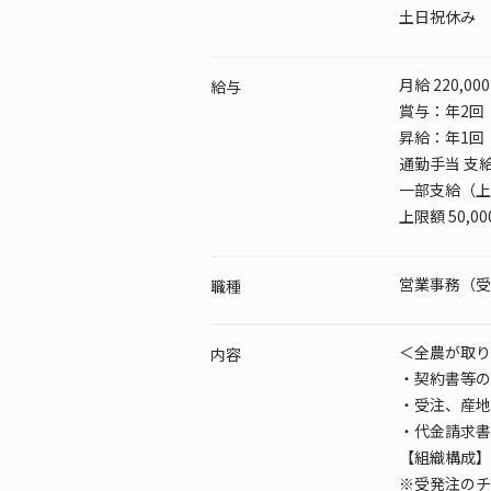
土日祝休み
月給 220,00
給与
賞与：年2回
昇給：年1回
通勤手当 支
一部支給（上
上限額 50,0
営業事務（受発
職種
＜全農が取り
内容
・契約書等の
・受注、産地
・代金請求書
【組織構成】
※受発注のチ