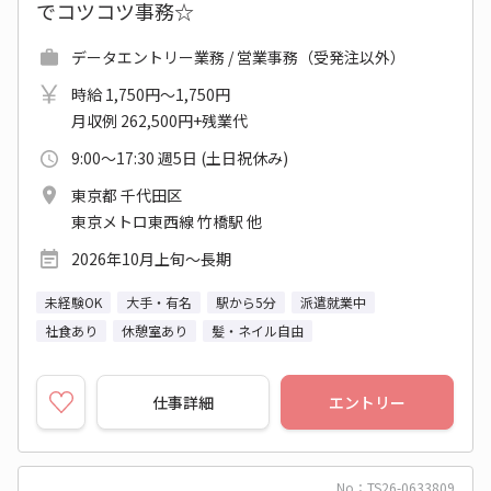
でコツコツ事務☆
データエントリー業務 / 営業事務（受発注以外）
時給 1,750円～1,750円
月収例 262,500円+残業代
9:00～17:30 週5日 (土日祝休み)
東京都 千代田区
東京メトロ東西線 竹橋駅 他
2026年10月上旬～長期
未経験OK
大手・有名
駅から5分
派遣就業中
社食あり
休憩室あり
髪・ネイル自由
仕事詳細
エントリー
No：TS26-0633809