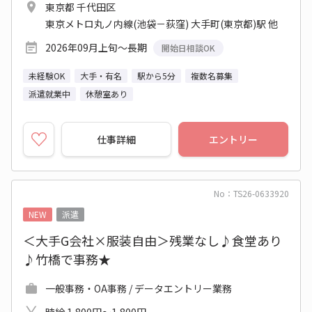
東京都 千代田区
東京メトロ丸ノ内線(池袋－荻窪) 大手町(東京都)駅 他
2026年09月上旬～長期
開始日相談OK
未経験OK
大手・有名
駅から5分
複数名募集
派遣就業中
休憩室あり
仕事詳細
エントリー
No：TS26-0633920
NEW
派遣
＜大手G会社×服装自由＞残業なし♪食堂あり
♪竹橋で事務★
一般事務・OA事務 / データエントリー業務