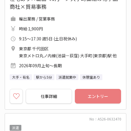
商社×貿易事務
輸出業務 / 営業事務
時給 1,900円
9:15～17:30 週5日 (土日祝休み)
東京都 千代田区
東京メトロ丸ノ内線(池袋－荻窪) 大手町(東京都)駅 他
2026年09月上旬～長期
大手・有名
駅から5分
派遣就業中
休憩室あり
仕事詳細
エントリー
No：AS26-0632470
派遣