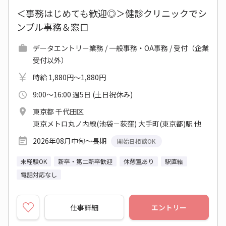
＜事務はじめても歓迎◎＞健診クリニックでシ
ンプル事務＆窓口
データエントリー業務 / 一般事務・OA事務 / 受付（企業
受付以外）
時給 1,880円～1,880円
9:00～16:00 週5日 (土日祝休み)
東京都 千代田区
東京メトロ丸ノ内線(池袋－荻窪) 大手町(東京都)駅 他
2026年08月中旬～長期
開始日相談OK
未経験OK
新卒・第二新卒歓迎
休憩室あり
駅直結
電話対応なし
仕事詳細
エントリー