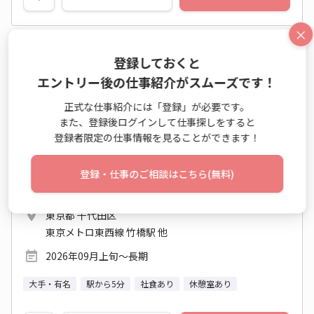
×
No：AS26-0632123
登録しておくと
紹介予定派遣
一部在宅
エントリー後の仕事紹介がスムーズです！
エルダー活躍中！☆大手商社Grで正社員へ☆ビ
正式な仕事紹介には「登録」が必要です。
ルの建設設備管理
また、登録後ログインして仕事探しをすると
登録者限定の仕事情報を見ることができます！
修理・メンテナンス業務 / 一般事務・他オフィスワーク
時給 1,800円～1,800円
登録・仕事のご相談はこちら(無料)
9:15～17:30 週5日 (土日祝休み)
東京都 千代田区
東京メトロ東西線 竹橋駅 他
2026年09月上旬～長期
大手・有名
駅から5分
社食あり
休憩室あり