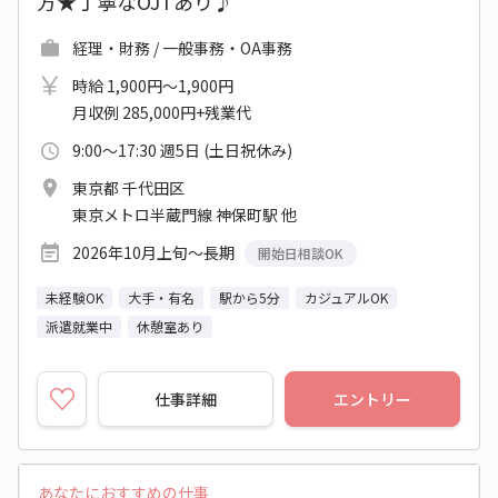
方★丁寧なOJTあり♪
経理・財務 / 一般事務・OA事務
時給 1,900円～1,900円
月収例 285,000円+残業代
9:00～17:30 週5日 (土日祝休み)
東京都 千代田区
東京メトロ半蔵門線 神保町駅 他
2026年10月上旬～長期
開始日相談OK
未経験OK
大手・有名
駅から5分
カジュアルOK
派遣就業中
休憩室あり
仕事詳細
エントリー
あなたにおすすめの仕事