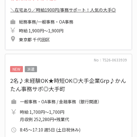
＼在宅あり／時給1900円/事務サポート！人気の大手◎
総務事務/一般事務・OA事務
時給 1,900円～1,900円
東京都 千代田区
No：TS26-0633939
NEW
派遣
2名♪未経験OK★時短OK◎大手企業Grp♪かん
たん事務サポ◎大手町
一般事務・OA事務 / 金融事務（銀行関連）
時給 1,700円～1,700円
月収例 252,280円+残業代
8:45～17:10 週5日 (土日祝休み)