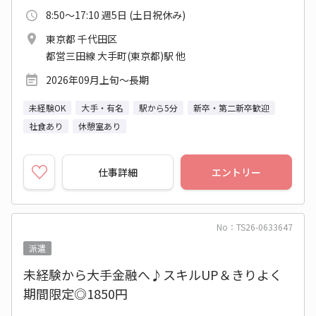
8:50～17:10 週5日 (土日祝休み)
東京都 千代田区
都営三田線 大手町(東京都)駅 他
2026年09月上旬～長期
未経験OK
大手・有名
駅から5分
新卒・第二新卒歓迎
社食あり
休憩室あり
仕事詳細
エントリー
No：TS26-0633647
派遣
未経験から大手金融へ♪スキルUP＆きりよく
期間限定◎1850円