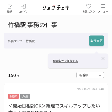
登録
ログイン
お気に入り
メニュー
竹橋駅 事務の仕事
条件変更
事務すべて 竹橋駅
close
検索条件を保存する
150
新着順
件
No：TS26-0633948
NEW
派遣
＜開始日相談OK＞経理でスキルアップしたい