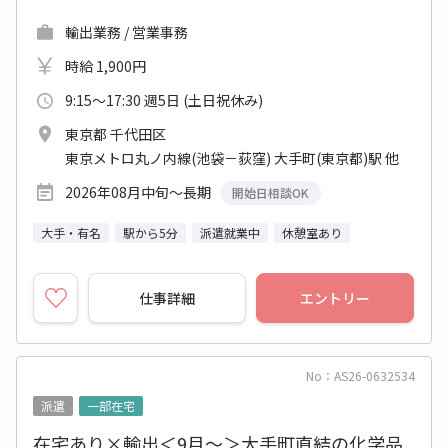
輸出業務 / 営業事務
時給 1,900円
9:15～17:30 週5日 (土日祝休み)
東京都 千代田区
東京メトロ丸ノ内線(池袋－荻窪) 大手町(東京都)駅 他
2026年08月中旬～長期
開始日相談OK
大手・有名
駅から5分
派遣就業中
休憩室あり
仕事詳細
エントリー
No：AS26-0632534
派遣
一部在宅
在宅あり×輸出＜9月～＞大手町直結の化学品