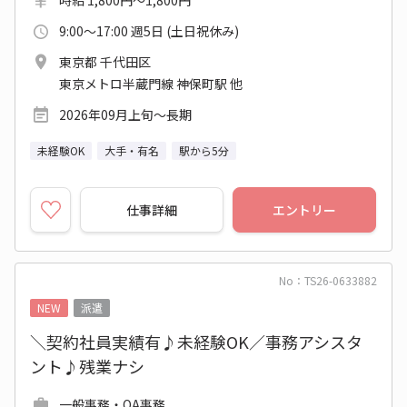
時給 1,800円～1,800円
9:00～17:00 週5日 (土日祝休み)
東京都 千代田区
東京メトロ半蔵門線 神保町駅 他
2026年09月上旬～長期
未経験OK
大手・有名
駅から5分
仕事詳細
エントリー
No：TS26-0633882
NEW
派遣
＼契約社員実績有♪未経験OK／事務アシスタ
ント♪残業ナシ
一般事務・OA事務