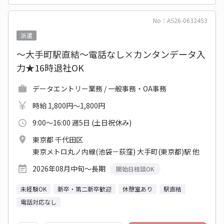
No：AS26-0632453
派遣
～大手町駅直結～電話なし×カンタンデータ入
力★16時退社OK
データエントリー業務 / 一般事務・OA事務
時給 1,800円～1,800円
9:00～16:00 週5日 (土日祝休み)
東京都 千代田区
東京メトロ丸ノ内線(池袋－荻窪) 大手町(東京都)駅 他
2026年08月中旬～長期
開始日相談OK
未経験OK
新卒・第二新卒歓迎
休憩室あり
駅直結
電話対応なし