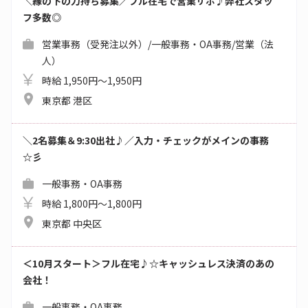
＼縁の下の力持ち募集／フル在宅で営業サポ♪弊社スタッ
フ多数◎
営業事務（受発注以外）/一般事務・OA事務/営業（法
人）
時給 1,950円～1,950円
東京都 港区
＼2名募集＆9:30出社♪／入力・チェックがメインの事務
☆彡
一般事務・OA事務
時給 1,800円～1,800円
東京都 中央区
＜10月スタート＞フル在宅♪☆キャッシュレス決済のあの
会社！
一般事務・OA事務