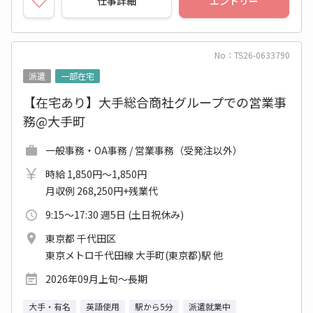
仕事詳細
エントリー
No：TS26-0633790
派遣
一部在宅
【在宅あり】大手総合商社グループでの営業事
務@大手町
一般事務・OA事務 / 営業事務（受発注以外）
時給 1,850円～1,850円
月収例 268,250円+残業代
9:15～17:30 週5日 (土日祝休み)
東京都 千代田区
東京メトロ千代田線 大手町(東京都)駅 他
2026年09月上旬～長期
大手・有名
英語使用
駅から5分
派遣就業中