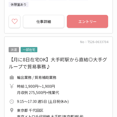
休憩室あり
仕事詳細
エントリー
No：TS26-0633704
派遣
一部在宅
【月に8日在宅OK】大手町駅から直結◎大手グ
ループで貿易事務♪
輸出業務 / 貿易補助業務
時給 1,900円～1,900円
月収例 275,500円+残業代
9:15～17:30 週5日 (土日祝休み)
東京都 千代田区
東京メトロ千代田線 大手町(東京都)駅 他