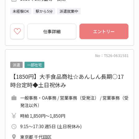
未経験OK
駅から5分
派遣就業中
仕事詳細
エントリー
No：TS26-0631581
派遣
一部在宅
【1850円】大手食品商社☆あんしん長期○17
時台定時◆土日祝休み
一般事務・OA事務 / 営業事務（受発注） / 営業事務（受
発注以外）
時給 1,850円～1,850円
9:15～17:30 週5日 (土日祝休み)
東京都 千代田区