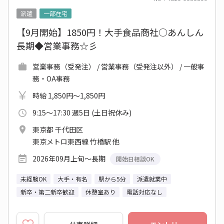
派遣
一部在宅
【9月開始】1850円！大手食品商社○あんしん
長期◆営業事務☆彡
営業事務（受発注） / 営業事務（受発注以外） / 一般事
務・OA事務
時給 1,850円～1,850円
9:15～17:30 週5日 (土日祝休み)
東京都 千代田区
東京メトロ東西線 竹橋駅 他
2026年09月上旬～長期
開始日相談OK
未経験OK
大手・有名
駅から5分
派遣就業中
新卒・第二新卒歓迎
休憩室あり
電話対応なし