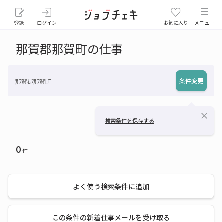
登録
ログイン
お気に入り
メニュー
那賀郡那賀町の仕事
条件変更
那賀郡那賀町
close
検索条件を保存する
0
件
よく使う検索条件に追加
この条件の新着仕事メールを受け取る