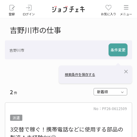
登録
ログイン
お気に入り
メニュー
吉野川市の仕事
条件変更
吉野川市
close
検索条件を保存する
2
新着順
件
No：PF26-0612509
派遣
3交替で稼ぐ！携帯電話などに使用する部品の