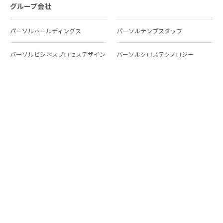
グループ会社
パーソルホールディングス
パーソルテンプスタッフ
パーソルビジネスプロセスデザイン
パーソルクロステクノロジー
パーソルキャリア
パーソルイノベーション
パーソル総合研究所
グループ会社一覧
個人向けサービス
人材派遣
テンプスタッフ
ジョブチェキ
ファンタブル
フレキシブルキャリア
Chall-edge
パーソルクロステクノロジー