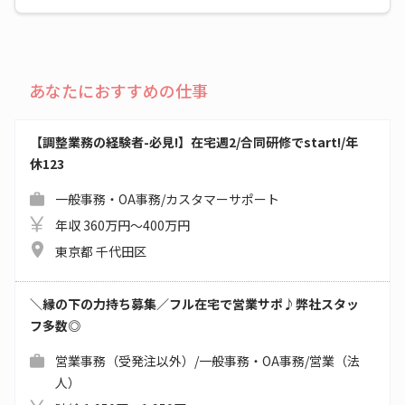
あなたにおすすめの仕事
【調整業務の経験者-必見!】在宅週2/合同研修でstart!/年
休123
一般事務・OA事務/カスタマーサポート
年収 360万円～400万円
東京都 千代田区
＼縁の下の力持ち募集／フル在宅で営業サポ♪弊社スタッ
フ多数◎
営業事務（受発注以外）/一般事務・OA事務/営業（法
人）