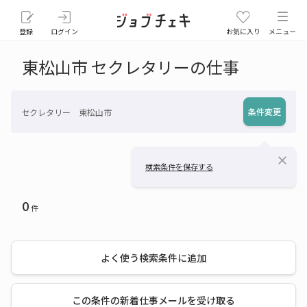
登録
ログイン
お気に入り
メニュー
東松山市 セクレタリーの仕事
条件変更
セクレタリー 東松山市
close
検索条件を保存する
0
件
よく使う検索条件に追加
この条件の新着仕事メールを受け取る