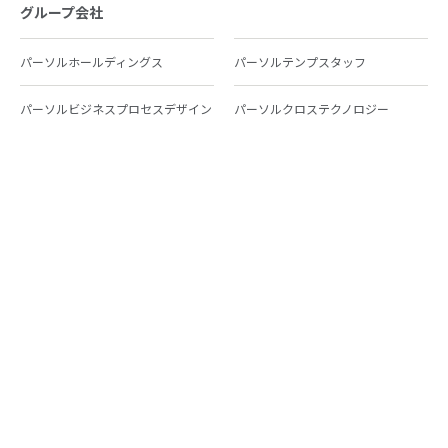
グループ会社
パーソルホールディングス
パーソルテンプスタッフ
パーソルビジネスプロセスデザイン
パーソルクロステクノロジー
パーソルキャリア
パーソルイノベーション
パーソル総合研究所
グループ会社一覧
個人向けサービス
人材派遣
テンプスタッフ
ジョブチェキ
ファンタブル
フレキシブルキャリア
Chall-edge
パーソルクロステクノロジー