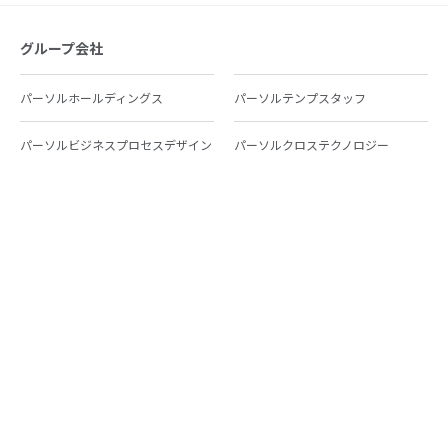
グループ会社
パーソルホールディングス
パーソルテンプスタッフ
パーソルビジネスプロセスデザイン
パーソルクロステクノロジー
パーソルキャリア
パーソルイノベーション
パーソル総合研究所
グループ会社一覧
個人向けサービス
人材派遣
テンプスタッフ
ジョブチェキ
ファンタブル