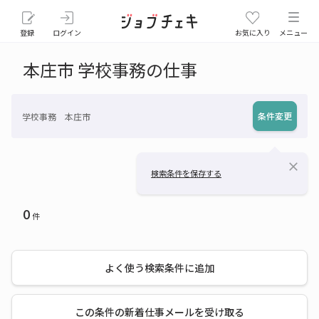
登録
ログイン
お気に入り
メニュー
本庄市 学校事務の仕事
条件変更
学校事務 本庄市
close
検索条件を保存する
0
件
よく使う検索条件に追加
この条件の新着仕事メールを受け取る