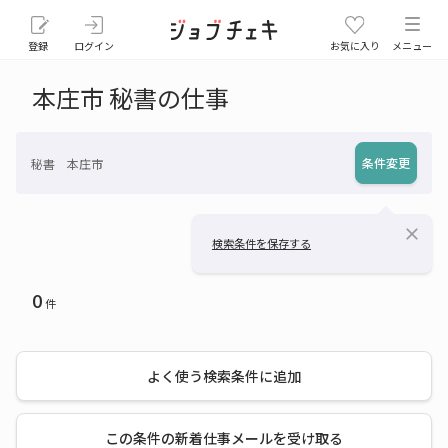
登録
ログイン
お気に入り
メニュー
本庄市 秘書の仕事
条件変更
秘書 本庄市
close
検索条件を保存する
0
件
よく使う検索条件に追加
この条件の新着仕事メールを受け取る