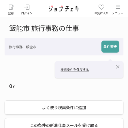
登録
ログイン
お気に入り
メニュー
飯能市 旅行事務の仕事
条件変更
旅行事務 飯能市
close
検索条件を保存する
0
件
よく使う検索条件に追加
この条件の新着仕事メールを受け取る