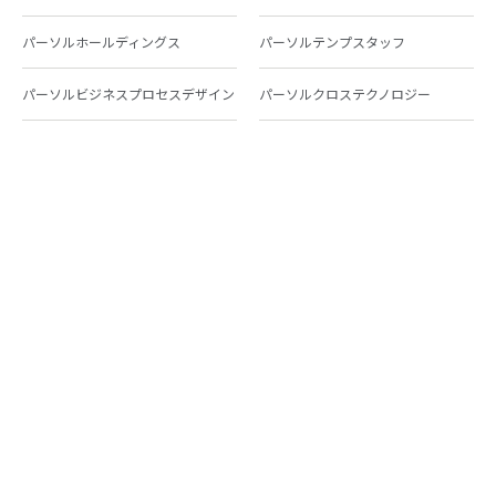
パーソルホールディングス
パーソルテンプスタッフ
パーソルビジネスプロセスデザイン
パーソルクロステクノロジー
パーソルキャリア
パーソルイノベーション
パーソル総合研究所
グループ会社一覧
個人向けサービス
人材派遣
テンプスタッフ
ジョブチェキ
ファンタブル
フレキシブルキャリア
Chall-edge
パーソルクロステクノロジー