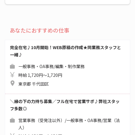
あなたにおすすめの仕事
完全在宅♪10月開始！WEB原稿の作成★同業務スタッフと
一緒♪
一般事務・OA事務/編集・制作業務
時給 1,720円～1,720円
東京都 千代田区
＼縁の下の力持ち募集／フル在宅で営業サポ♪弊社スタッ
フ多数◎
営業事務（受発注以外）/一般事務・OA事務/営業（法
人）