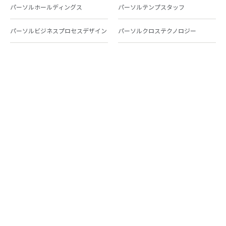
パーソルホールディングス
パーソルテンプスタッフ
パーソルビジネスプロセスデザイン
パーソルクロステクノロジー
パーソルキャリア
パーソルイノベーション
パーソル総合研究所
グループ会社一覧
個人向けサービス
人材派遣
テンプスタッフ
ジョブチェキ
ファンタブル
フレキシブルキャリア
Chall-edge
パーソルクロステクノロジー
転職・就職