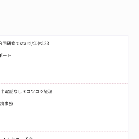
研修でstart!/年休123
ポート
～↑電話なし＊コツコツ経理
総務事務