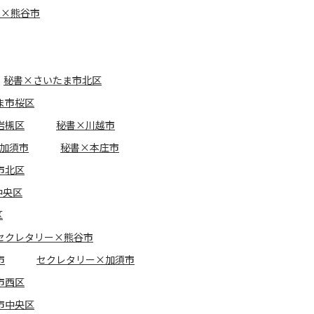
報×熊谷市
秘書×さいたま市北区
ま市桜区
岩槻区
秘書×川越市
加須市
秘書×本庄市
市北区
中央区
区
セクレタリー×熊谷市
市
セクレタリー×加須市
市西区
市中央区