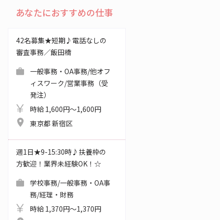
あなたにおすすめの仕事
42名募集★短期♪電話なしの
審査事務／飯田橋
一般事務・OA事務/他オフ
ィスワーク/営業事務（受
発注）
時給 1,600円～1,600円
東京都 新宿区
週1日★9-15:30時♪扶養枠の
方歓迎！業界未経験OK！☆
学校事務/一般事務・OA事
務/経理・財務
時給 1,370円～1,370円