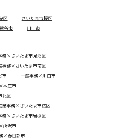
央区
さいたま市桜区
熊谷市
川口市
事務×さいたま市見沼区
般事務×さいたま市南区
谷市
一般事務×川口市
×本庄市
市北区
営業事務×さいたま市桜区
事務×さいたま市岩槻区
×所沢市
務×春日部市