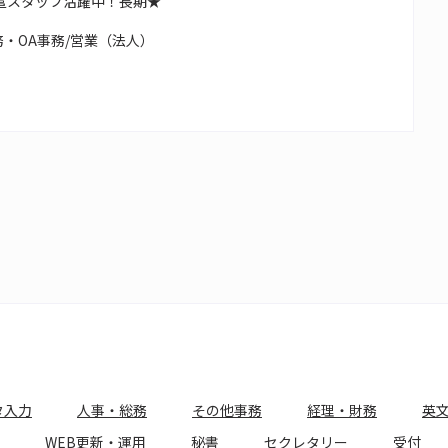
遣スタッフ活躍中！長期★
・OA事務/営業（法人）
タ入力
人事・総務
その他事務
経理・財務
英
WEB更新・運用
秘書
セクレタリー
受付