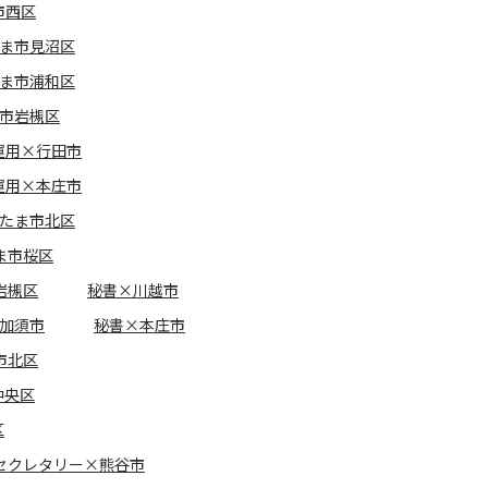
市西区
たま市見沼区
たま市浦和区
ま市岩槻区
運用×行田市
運用×本庄市
たま市北区
ま市桜区
岩槻区
秘書×川越市
加須市
秘書×本庄市
市北区
中央区
区
セクレタリー×熊谷市