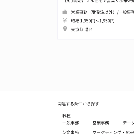
【9月開始】フル在宅で営業サポ◆派
営業事務（受発注以外）/一般事務
時給 1,950円～1,950円
東京都 港区
関連する条件から探す
職種
一般事務
営業事務
デー
英文事務
マーケティング・広報