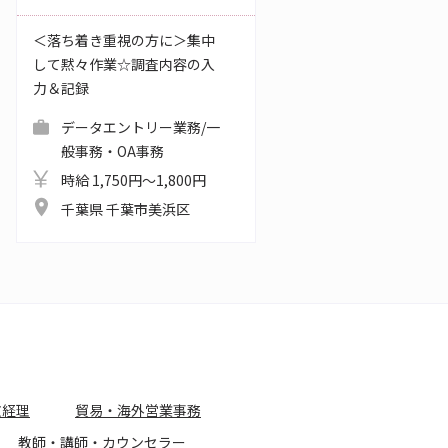
＜落ち着き重視の方に＞集中
して黙々作業☆調査内容の入
力＆記録
データエントリー業務/一
般事務・OA事務
時給 1,750円～1,800円
千葉県 千葉市美浜区
文経理
貿易・海外営業事務
教師・講師・カウンセラー