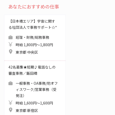
あなたにおすすめの仕事
【日本橋エリア】宇宙に関す
る社団法人で事務サポート☆*
経理・財務/総務事務
時給 1,800円～1,800円
東京都 中央区
42名募集★短期♪電話なしの
審査事務／飯田橋
一般事務・OA事務/他オフ
ィスワーク/営業事務（受
発注）
時給 1,600円～1,600円
東京都 新宿区