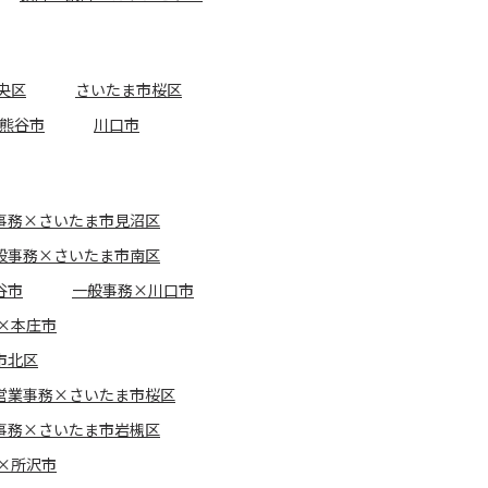
央区
さいたま市桜区
熊谷市
川口市
事務×さいたま市見沼区
般事務×さいたま市南区
谷市
一般事務×川口市
×本庄市
市北区
営業事務×さいたま市桜区
事務×さいたま市岩槻区
×所沢市