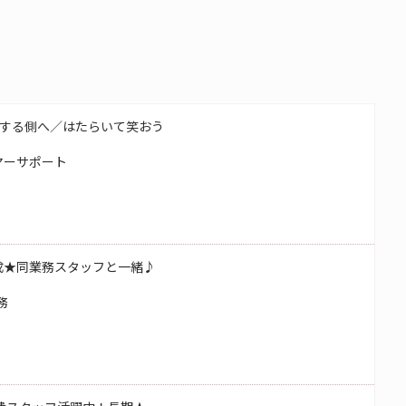
する側へ／はたらいて笑おう
マーサポート
成★同業務スタッフと一緒♪
務