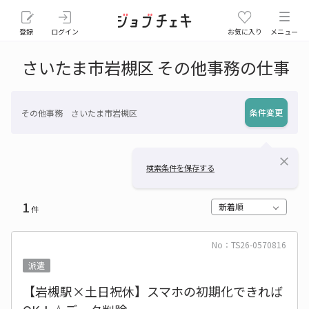
登録
ログイン
お気に入り
メニュー
さいたま市岩槻区 その他事務の仕事
条件変更
その他事務 さいたま市岩槻区
close
検索条件を保存する
1
新着順
件
No：TS26-0570816
派遣
【岩槻駅×土日祝休】スマホの初期化できれば