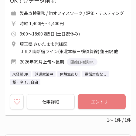
OK！☆データ削除
製品点検業務 / 他オフィスワーク / 評価・テスティング
時給 1,400円～1,400円
9:00～18:00 週5日 (土日祝休み)
埼玉県 さいたま市岩槻区
ＪＲ湘南新宿ライン(東北本線－横須賀線) 蓮田駅 他
2026年09月上旬～長期
開始日相談OK
未経験OK
派遣就業中
休憩室あり
電話対応なし
髪・ネイル自由
仕事詳細
エントリー
1～
1
件
/
1
件