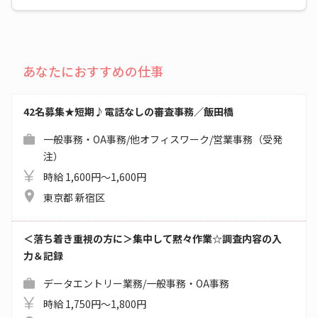
あなたにおすすめの仕事
42名募集★短期♪電話なしの審査事務／飯田橋
一般事務・OA事務/他オフィスワーク/営業事務（受発
注）
時給 1,600円～1,600円
東京都 新宿区
＜落ち着き重視の方に＞集中して黙々作業☆調査内容の入
力＆記録
データエントリー業務/一般事務・OA事務
時給 1,750円～1,800円