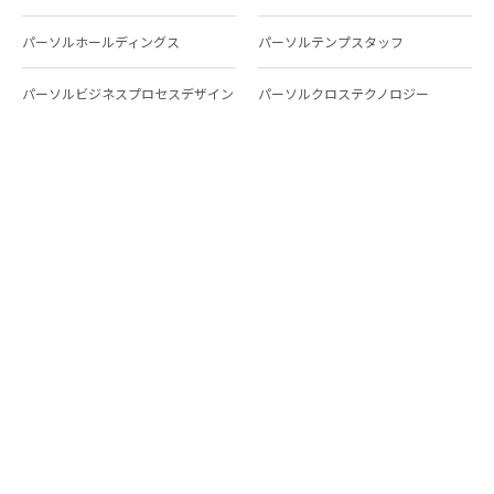
パーソルホールディングス
パーソルテンプスタッフ
パーソルビジネスプロセスデザイン
パーソルクロステクノロジー
パーソルキャリア
パーソルイノベーション
パーソル総合研究所
グループ会社一覧
個人向けサービス
人材派遣
テンプスタッフ
ジョブチェキ
ファンタブル
フレキシブルキャリア
Chall-edge
パーソルクロステクノロジー