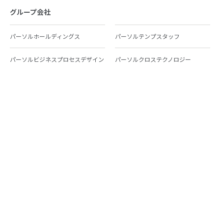
グループ会社
パーソルホールディングス
パーソルテンプスタッフ
パーソルビジネスプロセスデザイン
パーソルクロステクノロジー
パーソルキャリア
パーソルイノベーション
パーソル総合研究所
グループ会社一覧
個人向けサービス
人材派遣
テンプスタッフ
ジョブチェキ
ファンタブル
フレキシブルキャリア
Chall-edge
パーソルクロステクノロジー