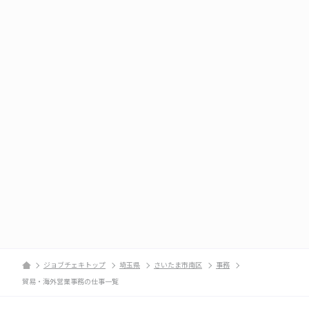
ジョブチェキトップ
埼玉県
さいたま市南区
事務
貿易・海外営業事務の仕事一覧