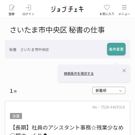
登録
ログイン
お気に入り
メニュー
さいたま市中央区 秘書の仕事
条件変更
秘書 さいたま市中央区
close
検索条件を保存する
1
新着順
件
No：TS26-0429310
派遣
【長期】社員のアシスタント事務☆残業少なめ