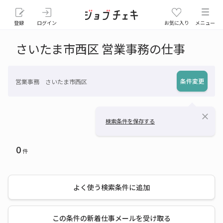
登録
ログイン
お気に入り
メニュー
さいたま市西区 営業事務の仕事
条件変更
営業事務 さいたま市西区
close
検索条件を保存する
0
件
よく使う検索条件に追加
この条件の新着仕事メールを受け取る