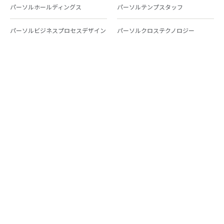
パーソルホールディングス
パーソルテンプスタッフ
パーソルビジネスプロセスデザイン
パーソルクロステクノロジー
パーソルキャリア
パーソルイノベーション
パーソル総合研究所
グループ会社一覧
個人向けサービス
人材派遣
テンプスタッフ
ジョブチェキ
ファンタブル
フレキシブルキャリア
Chall-edge
パーソルクロステクノロジー
転職・就職