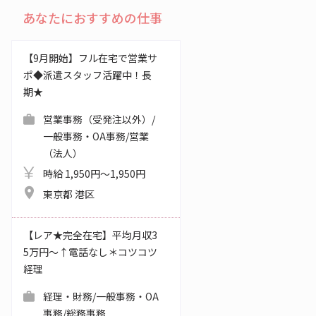
あなたにおすすめの仕事
【9月開始】フル在宅で営業サ
ポ◆派遣スタッフ活躍中！長
期★
営業事務（受発注以外）/
一般事務・OA事務/営業
（法人）
時給 1,950円～1,950円
東京都 港区
【レア★完全在宅】平均月収3
5万円～↑電話なし＊コツコツ
経理
経理・財務/一般事務・OA
事務/総務事務