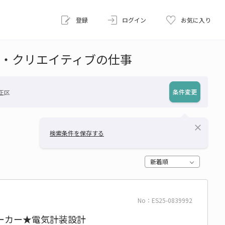
登録
ログイン
お気に入り
AD・クリエイティブの仕事
条件変更
正区
close
検索条件を保存する
新着順
No：ES25-0839992
ーカー★電気計装設計