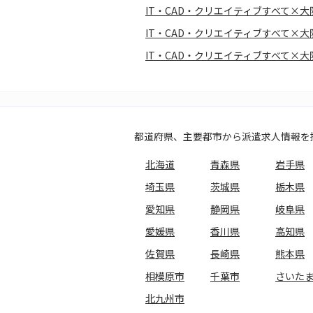
IT・CAD・クリエイティブすべて×
IT・CAD・クリエイティブすべて×
IT・CAD・クリエイティブすべて×
都道府県、主要都市から派遣求人情報を
北海道
青森県
岩手県
埼玉県
茨城県
栃木県
愛知県
静岡県
岐阜県
愛媛県
香川県
高知県
佐賀県
長崎県
熊本県
相模原市
千葉市
さいた
北九州市