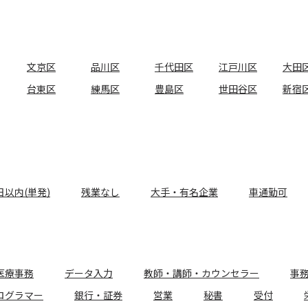
文京区
品川区
千代田区
江戸川区
大田
台東区
練馬区
豊島区
世田谷区
新宿
日以内(単発)
残業なし
大手・有名企業
車通勤可
医療事務
データ入力
教師・講師・カウンセラー
事
ログラマー
銀行・証券
営業
秘書
受付