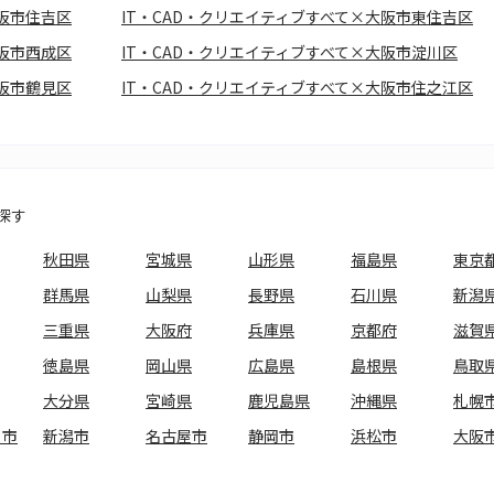
大阪市住吉区
IT・CAD・クリエイティブすべて×大阪市東住吉区
大阪市西成区
IT・CAD・クリエイティブすべて×大阪市淀川区
大阪市鶴見区
IT・CAD・クリエイティブすべて×大阪市住之江区
探す
秋田県
宮城県
山形県
福島県
東京
群馬県
山梨県
長野県
石川県
新潟
三重県
大阪府
兵庫県
京都府
滋賀
徳島県
岡山県
広島県
島根県
鳥取
大分県
宮崎県
鹿児島県
沖縄県
札幌
ま市
新潟市
名古屋市
静岡市
浜松市
大阪