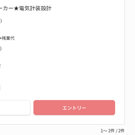
ーカー★電気計装設計
)
円+残業代
)
駅
エントリー
1～
2
件
/
2
件