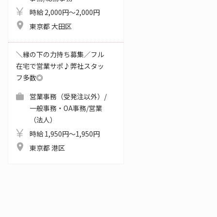
時給 2,000円～2,000円
東京都 大田区
＼縁の下の力持ち募集／フル
在宅で営業サポ♪弊社スタッ
フ多数◎
営業事務（受発注以外）/
一般事務・OA事務/営業
（法人）
時給 1,950円～1,950円
東京都 港区