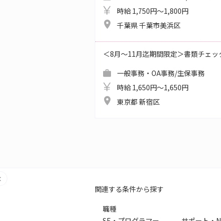
時給 1,750円～1,800円
千葉県 千葉市美浜区
＜8月～11月迄期間限定＞書類チェッ
一般事務・OA事務/生保事務
時給 1,650円～1,650円
東京都 新宿区
関連する条件から探す
職種
SE・プログラマー
サポート・