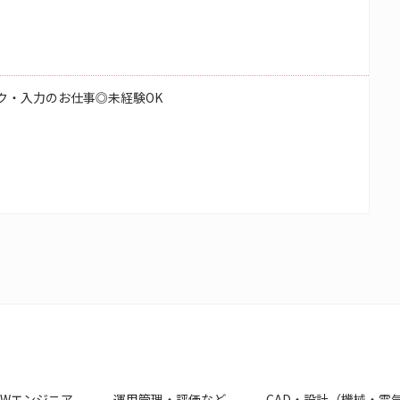
ク・入力のお仕事◎未経験OK
NWエンジニア
運用管理・評価など
CAD・設計（機械・電