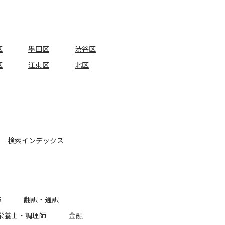
区
墨田区
渋谷区
区
江東区
北区
検索インデックス
務
翻訳・通訳
栄養士・調理師
金融