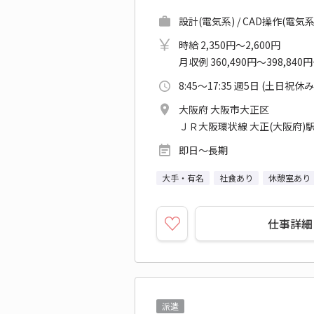
設計(電気系) / CAD操作(電気系
時給 2,350円～2,600円
月収例 360,490円～398,840
8:45～17:35 週5日 (土日祝休み
大阪府 大阪市大正区
ＪＲ大阪環状線 大正(大阪府)
即日～長期
大手・有名
社食あり
休憩室あり
仕事詳細
派遣