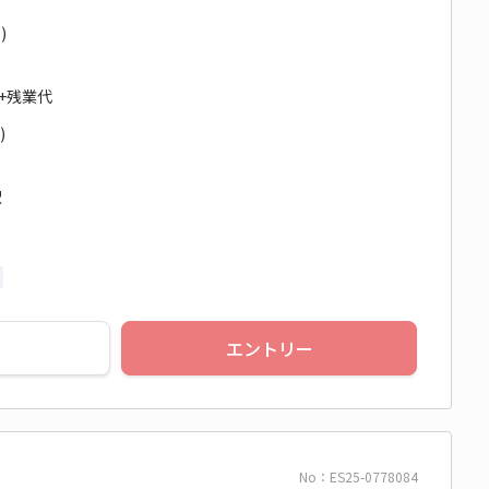
)
円+残業代
)
駅
エントリー
No：ES25-0778084