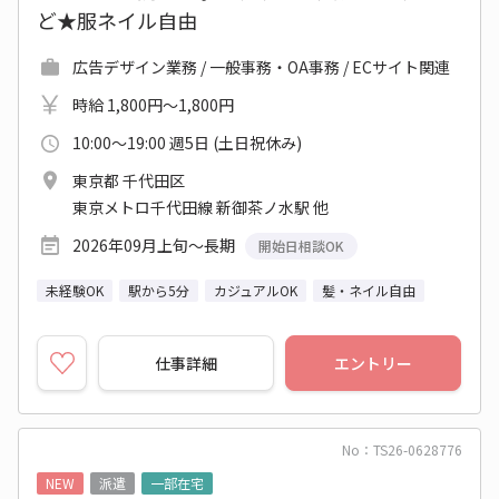
ど★服ネイル自由
広告デザイン業務 / 一般事務・OA事務 / ECサイト関連
時給 1,800円～1,800円
10:00～19:00 週5日 (土日祝休み)
東京都 千代田区
東京メトロ千代田線 新御茶ノ水駅 他
2026年09月上旬～長期
開始日相談OK
未経験OK
駅から5分
カジュアルOK
髪・ネイル自由
仕事詳細
エントリー
No：TS26-0628776
NEW
派遣
一部在宅