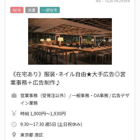
No：TS26-0629564
NEW
派遣
一部在宅
《在宅あり》服装･ネイル自由★大手広告◎営
業事務＋広告制作♪
営業事務（受発注以外） / 一般事務・OA事務 / 広告デザ
イン業務
時給 1,900円～1,930円
9:30～17:30 週5日 (土日祝休み)
東京都 港区