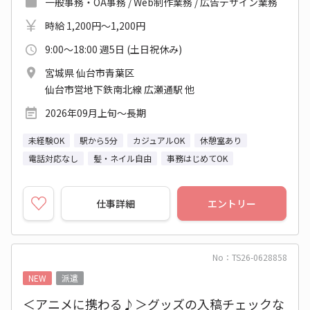
一般事務・OA事務 / Web制作業務 / 広告デザイン業務
時給 1,200円～1,200円
9:00～18:00 週5日 (土日祝休み)
宮城県 仙台市青葉区
仙台市営地下鉄南北線 広瀬通駅 他
2026年09月上旬～長期
未経験OK
駅から5分
カジュアルOK
休憩室あり
電話対応なし
髪・ネイル自由
事務はじめてOK
仕事詳細
エントリー
No：TS26-0628858
NEW
派遣
＜アニメに携わる♪＞グッズの入稿チェックな