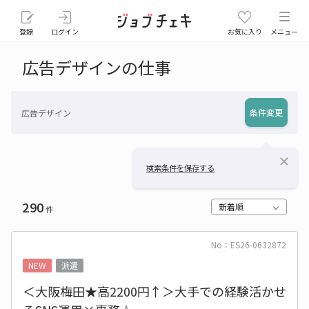
登録
ログイン
お気に入り
メニュー
広告デザインの仕事
条件変更
広告デザイン
close
検索条件を保存する
290
新着順
件
No：ES26-0632872
NEW
派遣
＜大阪梅田★高2200円↑＞大手での経験活かせ