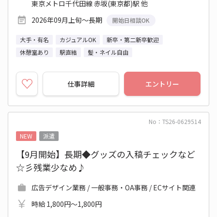
東京メトロ千代田線 赤坂(東京都)駅 他
2026年09月上旬～長期
開始日相談OK
大手・有名
カジュアルOK
新卒・第二新卒歓迎
休憩室あり
駅直結
髪・ネイル自由
仕事詳細
エントリー
No：TS26-0629514
NEW
派遣
【9月開始】長期◆グッズの入稿チェックなど
☆彡残業少なめ♪
広告デザイン業務 / 一般事務・OA事務 / ECサイト関連
時給 1,800円～1,800円