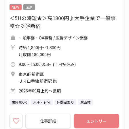
NEW
派遣
＜5Hの時短★＞高1800円♪大手企業で一般事
務☆彡＠新宿
一般事務・OA事務 / 広告デザイン業務
時給 1,800円～1,800円
月収例 180,000円
9:00～15:00 週5日 (土日祝休み)
東京都 新宿区
ＪＲ山手線 新宿駅 他
2026年09月上旬～長期
未経験OK
大手・有名
休憩室あり
駅直結
仕事詳細
エントリー