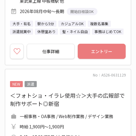
東武東上線 中板橋駅 他
2026年08月中旬～長期
開始日相談OK
大手・有名
駅から5分
カジュアルOK
複数名募集
派遣就業中
休憩室あり
髪・ネイル自由
事務はじめてOK
仕事詳細
エントリー
No：AS26-0631129
NEW
派遣
＜フォトショ・イラレ使用☆＞大手の広報部で
制作サポート◎新宿
一般事務・OA事務 / Web制作業務 / デザイン業務
時給 1,900円～1,900円