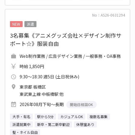
No：AS26-0631294
NEW
派遣
3名募集《アニメグッズ会社×デザイン制作サ
ポート☆》服装自由
Web制作業務 / 広告デザイン業務 / 一般事務・OA事務
時給 1,850円
9:30～18:30 週5日 (土日祝休み)
東京都 板橋区
東武東上線 中板橋駅 他
2026年08月下旬～長期
開始日相談OK
大手・有名
駅から5分
カジュアルOK
複数名募集
派遣就業中
新卒・第二新卒歓迎
休憩室あり
髪・ネイル自由