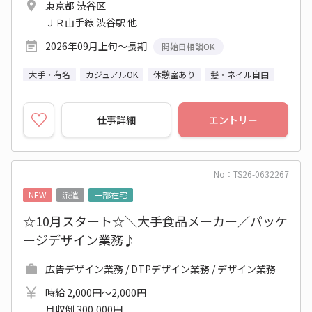
東京都 渋谷区
ＪＲ山手線 渋谷駅 他
2026年09月上旬～長期
開始日相談OK
大手・有名
カジュアルOK
休憩室あり
髪・ネイル自由
仕事詳細
エントリー
No：TS26-0632267
NEW
派遣
一部在宅
☆10月スタート☆＼大手食品メーカー／パッケ
ージデザイン業務♪
広告デザイン業務 / DTPデザイン業務 / デザイン業務
時給 2,000円～2,000円
月収例 300,000円