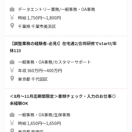
データエントリー業務/一般事務・OA事務
時給 1,750円～1,800円
千葉県 千葉市美浜区
【調整業務の経験者-必見!】在宅週2/合同研修でstart!/年
休123
一般事務・OA事務/カスタマーサポート
年収 360万円～400万円
東京都 千代田区
＜8月～11月迄期間限定＞書類チェック・入力のお仕事◎
未経験OK
一般事務・OA事務/生保事務
時給 1,650円～1,650円
東京都 新宿区