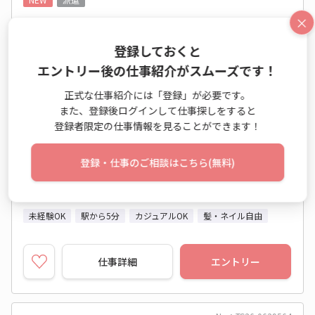
×
《時間相談OK♪》長期○ハウスメーカーで広
告チラシ制作＆HP更新
登録しておくと
エントリー後の仕事紹介がスムーズです！
広告デザイン業務 / Web制作業務 / DTPデザイン業務
正式な仕事紹介には「登録」が必要です。
時給 1,650円～1,650円
また、登録後ログインして仕事探しをすると
10:00～16:00 週3日 (シフト)
登録者限定の仕事情報を見ることができます！
愛知県 名古屋市中区
登録・仕事のご相談はこちら(無料)
名古屋市営地下鉄東山線 伏見(愛知県)駅 他
2026年09月中旬～長期
開始日相談OK
未経験OK
駅から5分
カジュアルOK
髪・ネイル自由
仕事詳細
エントリー