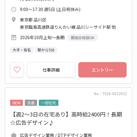
9:00～17:30 週5日 (土日祝休み)
東京都 品川区
東京臨海高速鉄道りんかい線 品川シーサイド駅 他
2026年10月上旬～長期
開始日相談OK
大手・有名
駅から5分
仕事詳細
エントリー
No：TS26-0632032
NEW
派遣
一部在宅
【週2～3日の在宅あり】高時給2400円！長期
☆広告デザイン♪
広告デザイン業務 / DTPデザイン業務