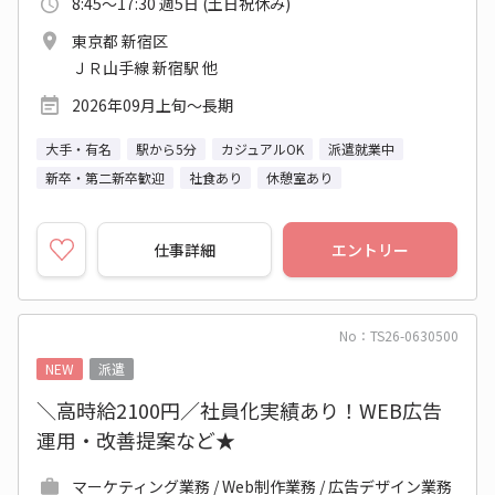
8:45～17:30 週5日 (土日祝休み)
東京都 新宿区
ＪＲ山手線 新宿駅 他
2026年09月上旬～長期
大手・有名
駅から5分
カジュアルOK
派遣就業中
新卒・第二新卒歓迎
社食あり
休憩室あり
仕事詳細
エントリー
No：TS26-0630500
NEW
派遣
＼高時給2100円／社員化実績あり！WEB広告
運用・改善提案など★
マーケティング業務 / Web制作業務 / 広告デザイン業務