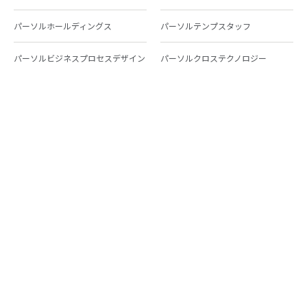
パーソルホールディングス
パーソルテンプスタッフ
パーソルビジネスプロセスデザイン
パーソルクロステクノロジー
パーソルキャリア
パーソルイノベーション
パーソル総合研究所
グループ会社一覧
個人向けサービス
人材派遣
テンプスタッフ
ジョブチェキ
ファンタブル
フレキシブルキャリア
Chall-edge
パーソルクロステクノロジー