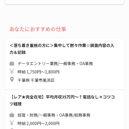
あなたにおすすめの仕事
＜落ち着き重視の方に＞集中して黙々作業☆調査内容の入
力＆記録
データエントリー業務/一般事務・OA事務
時給 1,750円～1,800円
千葉県 千葉市美浜区
【レア★完全在宅】平均月収35万円～↑電話なし＊コツコ
ツ経理
経理・財務/一般事務・OA事務/総務事務
時給 2,000円～2,000円