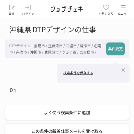
登録
ログイン
お気に入り
メニュー
沖縄県 DTPデザインの仕事
DTPデザイン 那覇市 / 宜野湾市 / 石垣市 / 浦添市 / 名護
条件変更
市 / 糸満市 / 沖縄市 / 豊見城市 / うるま市 / 宮古島市 / 南
城市 / 国頭郡国頭村 / 国頭郡大宜味村 / 国頭郡東村 / 国頭
郡今帰仁村 / 国頭郡本部町 / 国頭郡恩納村 / 国頭郡宜野座
close
村 / 国頭郡金武町 / 国頭郡伊江村 / 中頭郡読谷村 / 中頭郡
検索条件を保存する
嘉手納町 / 中頭郡北谷町 / 中頭郡北中城村 / 中頭郡中城村
/ 中頭郡西原町 / 島尻郡与那原町 / 島尻郡南風原町 / 島尻
0
郡渡嘉敷村 / 島尻郡座間味村 / 島尻郡粟国村 / 島尻郡渡名
件
喜村 / 島尻郡南大東村 / 島尻郡北大東村 / 島尻郡伊平屋村
/ 島尻郡伊是名村 / 久米島町 / 島尻郡八重瀬町 / 宮古郡多
良間村 / 八重山郡竹富町 / 八重山郡与那国町 / その他沖縄
よく使う検索条件に追加
県
この条件の新着仕事メールを受け取る