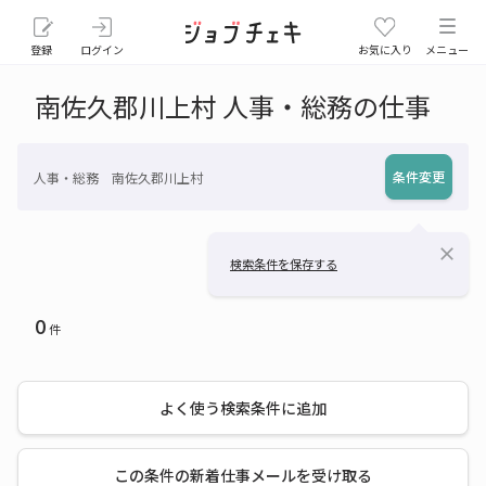
登録
ログイン
お気に入り
メニュー
南佐久郡川上村 人事・総務の仕事
条件変更
人事・総務 南佐久郡川上村
close
検索条件を保存する
0
件
よく使う検索条件に追加
この条件の新着仕事メールを受け取る