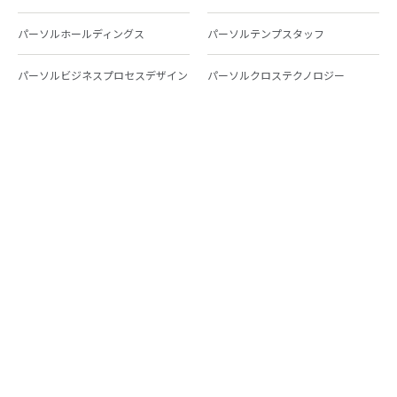
パーソルホールディングス
パーソルテンプスタッフ
パーソルビジネスプロセスデザイン
パーソルクロステクノロジー
パーソルキャリア
パーソルイノベーション
パーソル総合研究所
グループ会社一覧
個人向けサービス
人材派遣
テンプスタッフ
ジョブチェキ
ファンタブル
フレキシブルキャリア
Chall-edge
パーソルクロステクノロジー