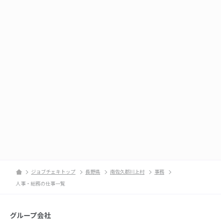
ジョブチェキトップ
長野県
南佐久郡川上村
事務
人事・総務の仕事一覧
グループ会社