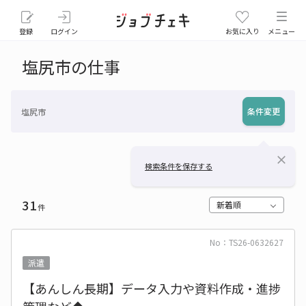
登録
ログイン
お気に入り
メニュー
塩尻市の仕事
条件変更
塩尻市
close
検索条件を保存する
31
新着順
件
No：TS26-0632627
派遣
【あんしん長期】データ入力や資料作成・進捗