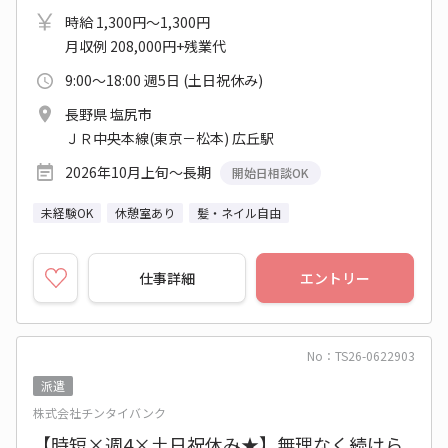
時給 1,300円～1,300円
月収例 208,000円+残業代
9:00～18:00 週5日 (土日祝休み)
長野県 塩尻市
ＪＲ中央本線(東京－松本) 広丘駅
2026年10月上旬～長期
開始日相談OK
未経験OK
休憩室あり
髪・ネイル自由
仕事詳細
エントリー
No：TS26-0622903
派遣
株式会社チンタイバンク
【時短×週4×土日祝休み★】無理なく続けら