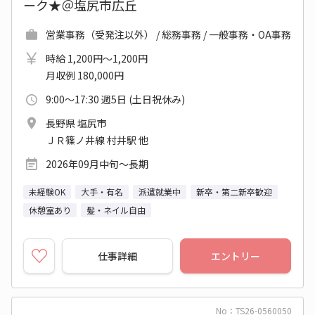
ーク★＠塩尻市広丘
営業事務（受発注以外） / 総務事務 / 一般事務・OA事務
時給 1,200円～1,200円
月収例 180,000円
9:00～17:30 週5日 (土日祝休み)
長野県 塩尻市
ＪＲ篠ノ井線 村井駅 他
2026年09月中旬～長期
未経験OK
大手・有名
派遣就業中
新卒・第二新卒歓迎
休憩室あり
髪・ネイル自由
仕事詳細
エントリー
No：TS26-0560050