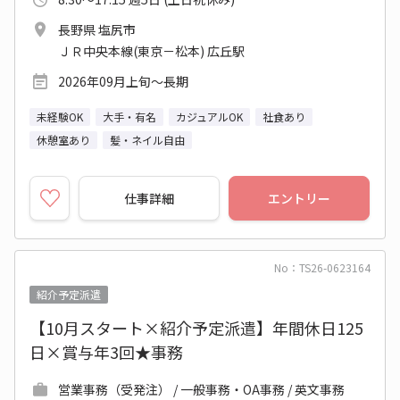
長野県 塩尻市
ＪＲ中央本線(東京－松本) 広丘駅
2026年09月上旬～長期
未経験OK
大手・有名
カジュアルOK
社食あり
休憩室あり
髪・ネイル自由
仕事詳細
エントリー
No：TS26-0623164
紹介予定派遣
【10月スタート×紹介予定派遣】年間休日125
日×賞与年3回★事務
営業事務（受発注） / 一般事務・OA事務 / 英文事務