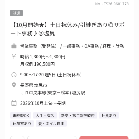
No：TS26-0601778
派遣
【10月開始★】土日祝休み/引継ぎあり◎サポ
ート事務♪＠塩尻
営業事務（受発注） / 一般事務・OA事務 / 経理・財務
時給 1,300円～1,300円
月収例 190,580円
9:00～17:20 週5日 (土日祝休み)
長野県 塩尻市
ＪＲ中央本線(東京－松本) 塩尻駅
2026年10月上旬～長期
未経験OK
大手・有名
新卒・第二新卒歓迎
社食あり
休憩室あり
髪・ネイル自由