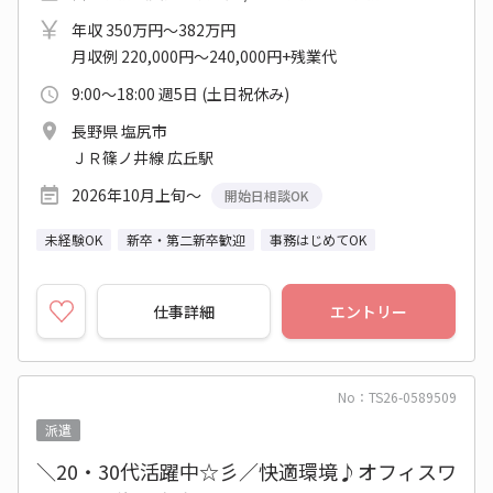
年収 350万円～382万円
月収例 220,000円～240,000円+残業代
9:00～18:00 週5日 (土日祝休み)
長野県 塩尻市
ＪＲ篠ノ井線 広丘駅
2026年10月上旬～
開始日相談OK
未経験OK
新卒・第二新卒歓迎
事務はじめてOK
仕事詳細
エントリー
No：TS26-0589509
派遣
＼20・30代活躍中☆彡／快適環境♪オフィスワ