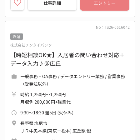
仕事詳細
エントリー
No：TS26-0616042
派遣
株式会社チンタイバンク
【時短相談OK★】入居者の問い合わせ対応＋
データ入力♪＠広丘
一般事務・OA事務 / データエントリー業務 / 営業事務
（受発注以外）
時給 1,250円～1,250円
月収例 200,000円+残業代
9:30～18:30 週5日 (火休み)
長野県 塩尻市
ＪＲ中央本線(東京－松本) 広丘駅 他