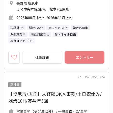
長野県 塩尻市
ＪＲ中央本線(東京－松本) 塩尻駅
2026年08月中旬～2026年11月上旬
未経験OK
駅から5分
カジュアルOK
複数名募集
派遣就業中
電話対応なし
髪・ネイル自由
事務はじめてOK
仕事詳細
エントリー
No：TS26-0596324
正社員
【塩尻市/広丘】未経験OK×事務/土日祝休み/
残業10H/賞与年3回
営業事務（受発注以外） / 一般事務・OA事務