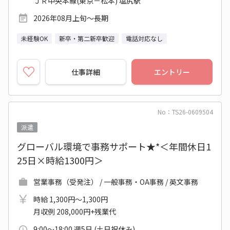
ＪＲ中央本線(東京－松本) 塩尻駅
2026年08月上旬～長期
未経験OK
新卒・第二新卒歓迎
電話対応なし
仕事詳細
エントリー
No：TS26-0609504
派遣
グローバル環境で事務サポート★*＜年間休日1
25日×時給1300円＞
営業事務（受発注） / 一般事務・OA事務 / 英文事務
時給 1,300円～1,300円
月収例 208,000円+残業代
9:00～18:00 週5日 (土日祝休み)