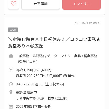
仕事詳細
エントリー
No：TS26-0599651
派遣
＼定時17時台×土日祝休み♪／コツコツ事務★
食堂あり＊＠広丘
一般事務・OA事務 / データエントリー業務 / 営業事務
（受発注以外）
時給 1,350円～1,400円
月収例 209,250円～217,000円+残業代
8:45～17:30 週5日 (土日祝休み)
長野県 塩尻市
ＪＲ中央本線(東京－松本) 広丘駅
2026年08月下旬～長期