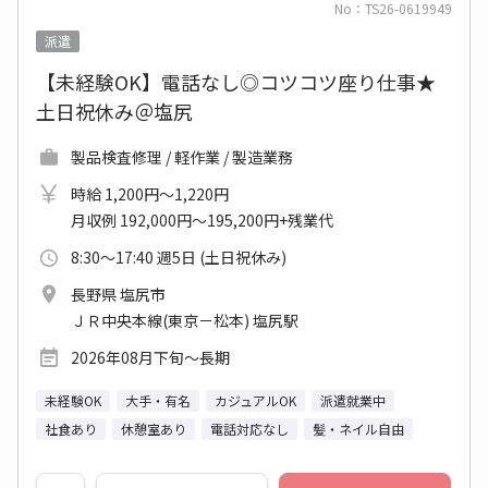
No：TS26-0619949
派遣
【未経験OK】電話なし◎コツコツ座り仕事★
土日祝休み＠塩尻
製品検査修理 / 軽作業 / 製造業務
時給 1,200円～1,220円
月収例 192,000円～195,200円+残業代
8:30～17:40 週5日 (土日祝休み)
長野県 塩尻市
ＪＲ中央本線(東京－松本) 塩尻駅
2026年08月下旬～長期
未経験OK
大手・有名
カジュアルOK
派遣就業中
社食あり
休憩室あり
電話対応なし
髪・ネイル自由