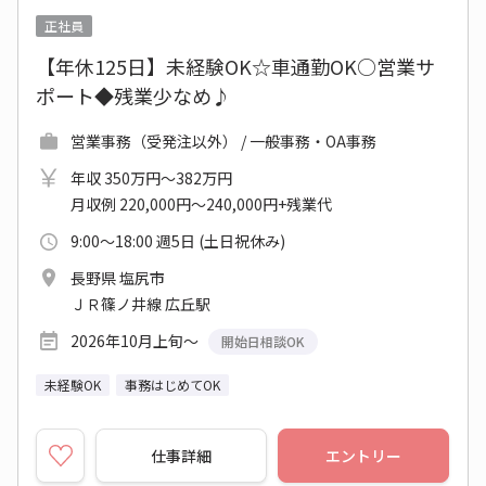
正社員
【年休125日】未経験OK☆車通勤OK○営業サ
ポート◆残業少なめ♪
営業事務（受発注以外） / 一般事務・OA事務
年収 350万円～382万円
月収例 220,000円～240,000円+残業代
9:00～18:00 週5日 (土日祝休み)
長野県 塩尻市
ＪＲ篠ノ井線 広丘駅
2026年10月上旬～
開始日相談OK
未経験OK
事務はじめてOK
仕事詳細
エントリー