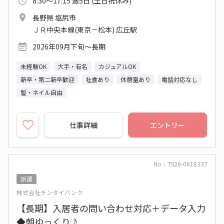
8:30～17:15 週5日 (土日祝休み)
長野県 塩尻市
ＪＲ中央本線(東京－松本) 広丘駅
2026年09月下旬～長期
未経験OK
大手・有名
カジュアルOK
新卒・第二新卒歓迎
社食あり
休憩室あり
電話対応なし
髪・ネイル自由
仕事詳細
エントリー
No：TS26-0618337
派遣
株式会社チンタイバンク
【長期】入居者の問い合わせ対応＋データ入力
◆朝ゆっくり♪