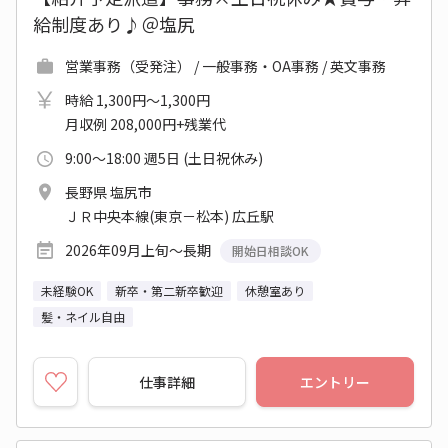
給制度あり♪＠塩尻
営業事務（受発注） / 一般事務・OA事務 / 英文事務
時給 1,300円～1,300円
月収例 208,000円+残業代
9:00～18:00 週5日 (土日祝休み)
長野県 塩尻市
ＪＲ中央本線(東京－松本) 広丘駅
2026年09月上旬～長期
開始日相談OK
未経験OK
新卒・第二新卒歓迎
休憩室あり
髪・ネイル自由
仕事詳細
エントリー