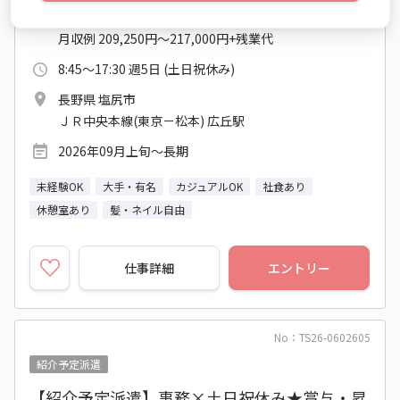
時給 1,350円～1,400円
月収例 209,250円～217,000円+残業代
8:45～17:30 週5日 (土日祝休み)
長野県 塩尻市
ＪＲ中央本線(東京－松本) 広丘駅
2026年09月上旬～長期
未経験OK
大手・有名
カジュアルOK
社食あり
休憩室あり
髪・ネイル自由
仕事詳細
エントリー
No：TS26-0602605
紹介予定派遣
【紹介予定派遣】事務×土日祝休み★賞与・昇