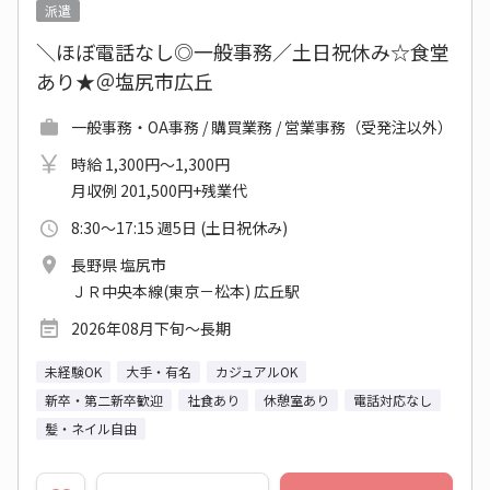
派遣
＼ほぼ電話なし◎一般事務／土日祝休み☆食堂
あり★＠塩尻市広丘
一般事務・OA事務 / 購買業務 / 営業事務（受発注以外）
時給 1,300円～1,300円
月収例 201,500円+残業代
8:30～17:15 週5日 (土日祝休み)
長野県 塩尻市
ＪＲ中央本線(東京－松本) 広丘駅
2026年08月下旬～長期
未経験OK
大手・有名
カジュアルOK
新卒・第二新卒歓迎
社食あり
休憩室あり
電話対応なし
髪・ネイル自由