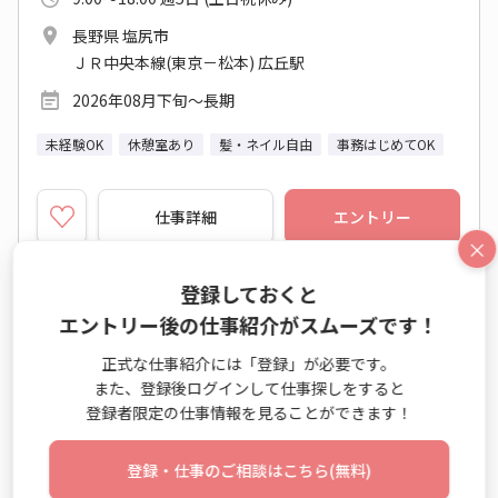
長野県 塩尻市
ＪＲ中央本線(東京－松本) 広丘駅
2026年08月下旬～長期
未経験OK
休憩室あり
髪・ネイル自由
事務はじめてOK
仕事詳細
エントリー
×
登録しておくと
No：TS26-0603834
エントリー後の仕事紹介がスムーズです！
派遣
正式な仕事紹介には「登録」が必要です。
【食堂あり】期間限定☆サポート事務○17時台
また、登録後ログインして仕事探しをすると
定時◆土日祝休み♪
登録者限定の仕事情報を見ることができます！
一般事務・OA事務 / データエントリー業務 / 営業事務
登録・仕事のご相談はこちら(無料)
（受発注以外）