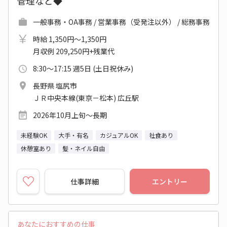
管理など◆
一般事務・OA事務 / 営業事務（受発注以外） / 総務事務
時給 1,350円～1,350円
月収例 209,250円+残業代
8:30～17:15 週5日 (土日祝休み)
長野県 塩尻市
ＪＲ中央本線(東京－松本) 広丘駅
2026年10月上旬～長期
未経験OK
大手・有名
カジュアルOK
社食あり
休憩室あり
髪・ネイル自由
仕事詳細
エントリー
あなたにおすすめの仕事