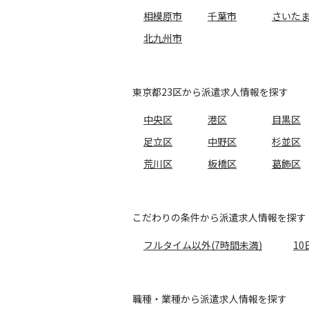
相模原市
千葉市
さいた
北九州市
東京都23区から派遣求人情報を探す
中央区
港区
目黒区
足立区
中野区
杉並区
荒川区
板橋区
葛飾区
こだわりの条件から派遣求人情報を探す
フルタイム以外(7時間未満)
10
職種・業種から派遣求人情報を探す