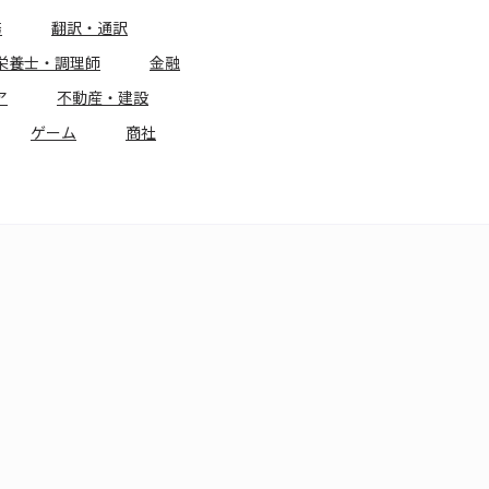
務
翻訳・通訳
栄養士・調理師
金融
ア
不動産・建設
ゲーム
商社