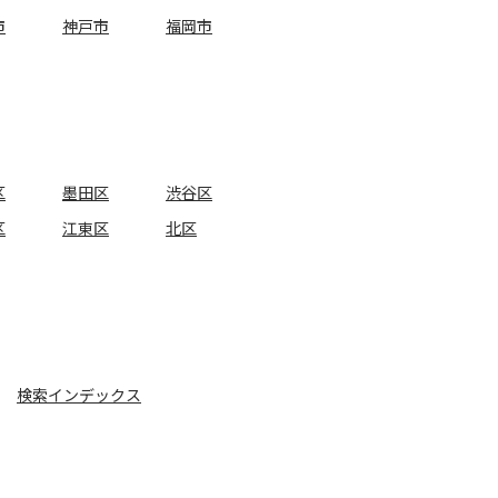
市
神戸市
福岡市
区
墨田区
渋谷区
区
江東区
北区
検索インデックス