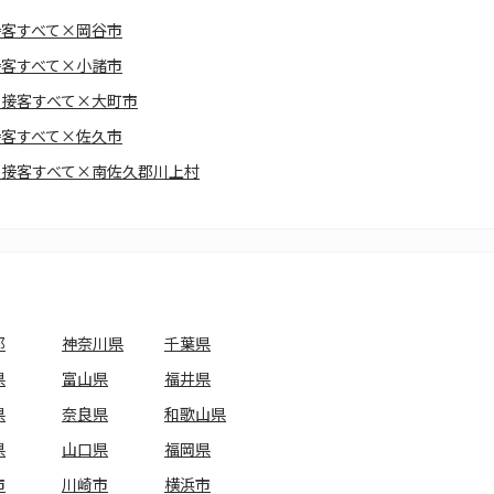
接客すべて×岡谷市
接客すべて×小諸市
・接客すべて×大町市
接客すべて×佐久市
・接客すべて×南佐久郡川上村
都
神奈川県
千葉県
県
富山県
福井県
県
奈良県
和歌山県
県
山口県
福岡県
市
川崎市
横浜市