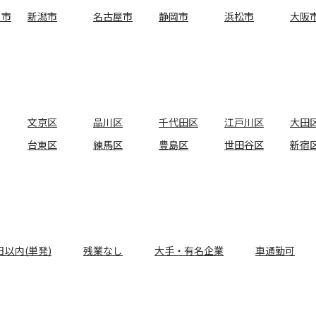
ま市
新潟市
名古屋市
静岡市
浜松市
大阪
文京区
品川区
千代田区
江戸川区
大田
台東区
練馬区
豊島区
世田谷区
新宿
日以内(単発)
残業なし
大手・有名企業
車通勤可