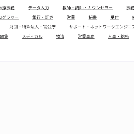
医療事務
データ入力
教師・講師・カウンセラー
事
ログラマー
銀行・証券
営業
秘書
受付
財団・特殊法人・官公庁
サポート・ネットワークエンジニ
編集
メディカル
物流
営業事務
人事・総務