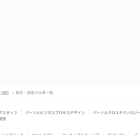
小海町
販売・接客の仕事一覧
プスタッフ
パーソルビジネスプロセスデザイン
パーソルクロステクノロジ
究所
ジョブチェキ
ファンタブル
フレキシブルキャリア
Chall-edge
パ