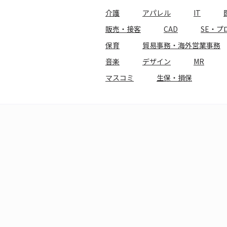
介護
アパレル
IT
販売・接客
CAD
SE・プ
保育
貿易事務・海外営業事務
音楽
デザイン
MR
マスコミ
生保・損保