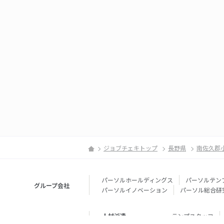
ジョブチェキトップ
長野県
南佐久郡
パーソルホールディングス
パーソルテン
グループ会社
パーソルイノベーション
パーソル総合研
人材派遣
テンプスタッフ