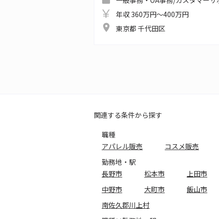
一般事務・OA事務/カスタマーサ
年収 360万円～400万円
東京都 千代田区
関連する条件から探す
職種
アパレル販売
コスメ販売
勤務地・駅
長野市
松本市
上田市
中野市
大町市
飯山市
南佐久郡川上村