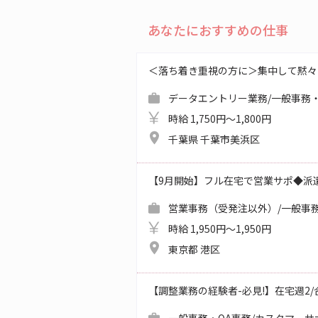
あなたにおすすめの仕事
＜落ち着き重視の方に＞集中して黙々
データエントリー業務/一般事務・
時給 1,750円～1,800円
千葉県 千葉市美浜区
【9月開始】フル在宅で営業サポ◆派
営業事務（受発注以外）/一般事務
時給 1,950円～1,950円
東京都 港区
【調整業務の経験者-必見!】在宅週2/合同