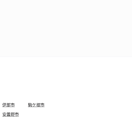
伊那市
駒ケ根市
安曇野市