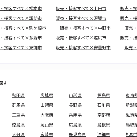
・接客すべて×松本市
販売・接客すべて×上田市
販売・
・接客すべて×諏訪市
販売・接客すべて×須坂市
販売・
・接客すべて×駒ケ根市
販売・接客すべて×中野市
販売
・接客すべて×茅野市
販売・接客すべて×塩尻市
販売・
・接客すべて×東御市
販売・接客すべて×安曇野市
販売
探す
秋田県
宮城県
山形県
福島県
東京
群馬県
山梨県
長野県
石川県
新潟
三重県
大阪府
兵庫県
京都府
滋賀
徳島県
岡山県
広島県
島根県
鳥取
大分県
宮崎県
鹿児島県
沖縄県
札幌