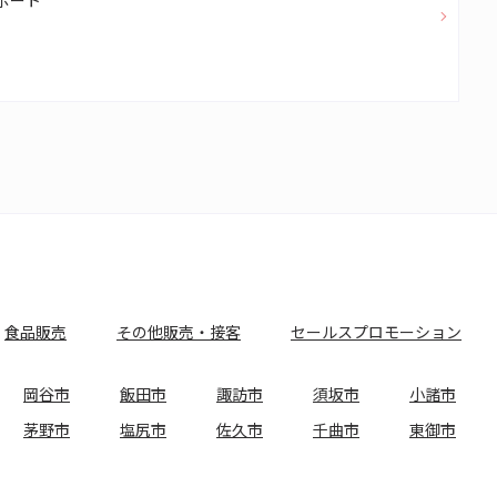
ポート
食品販売
その他販売・接客
セールスプロモーション
岡谷市
飯田市
諏訪市
須坂市
小諸市
茅野市
塩尻市
佐久市
千曲市
東御市