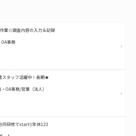
作業☆調査内容の入力＆記録
OA事務
遣スタッフ活躍中！長期★
・OA事務/営業（法人）
研修でstart!/年休123