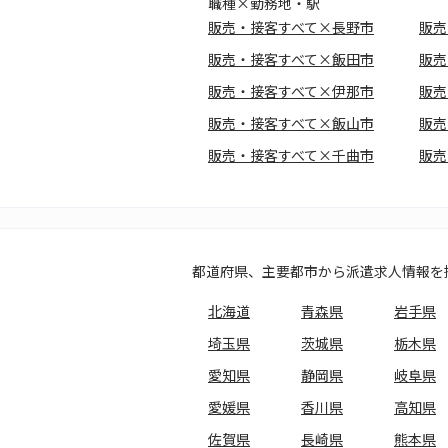
職種×勤務地・駅
販売・接客すべて×長野市
販売
販売・接客すべて×飯田市
販売
販売・接客すべて×伊那市
販売
販売・接客すべて×飯山市
販売
販売・接客すべて×千曲市
販売
都道府県、主要都市から派遣求人情報を
北海道
青森県
岩手県
埼玉県
茨城県
栃木県
愛知県
静岡県
岐阜県
愛媛県
香川県
高知県
佐賀県
長崎県
熊本県