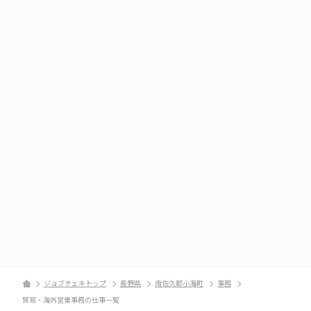
ジョブチェキトップ
長野県
南佐久郡小海町
事務
貿易・海外営業事務の仕事一覧