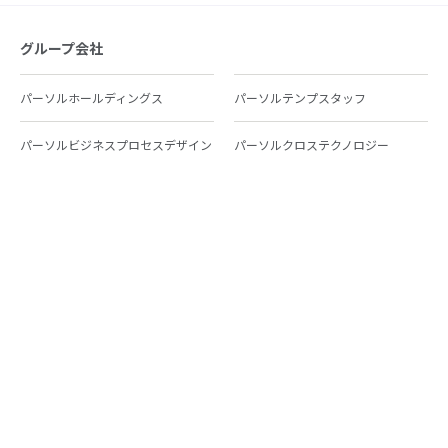
グループ会社
パーソルホールディングス
パーソルテンプスタッフ
パーソルビジネスプロセスデザイン
パーソルクロステクノロジー
パーソルキャリア
パーソルイノベーション
パーソル総合研究所
グループ会社一覧
個人向けサービス
人材派遣
テンプスタッフ
ジョブチェキ
ファンタブル