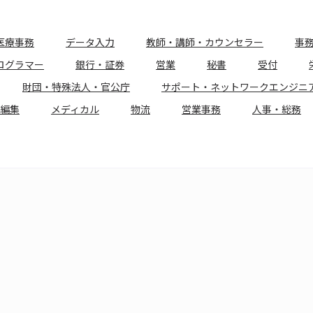
医療事務
データ入力
教師・講師・カウンセラー
事
ログラマー
銀行・証券
営業
秘書
受付
財団・特殊法人・官公庁
サポート・ネットワークエンジニ
編集
メディカル
物流
営業事務
人事・総務