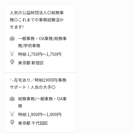
人気の公益財団法人◎総務事
務◎これまでの事務経験活か
せます!
一般事務・OA事務/総務事
務/学校事務
時給 1,750円～1,750円
東京都 新宿区
＼在宅あり／時給1900円/事務
サポート！人気の大手◎
総務事務/一般事務・OA事
務
時給 1,900円～1,900円
東京都 千代田区