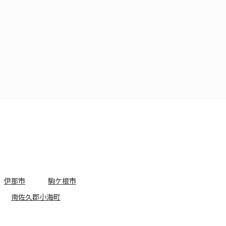
伊那市
駒ケ根市
南佐久郡小海町