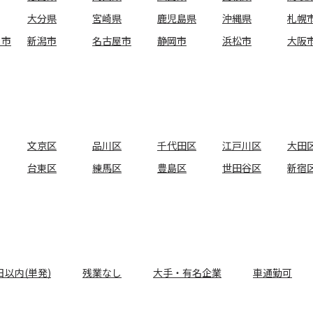
大分県
宮崎県
鹿児島県
沖縄県
札幌
ま市
新潟市
名古屋市
静岡市
浜松市
大阪
文京区
品川区
千代田区
江戸川区
大田
台東区
練馬区
豊島区
世田谷区
新宿
日以内(単発)
残業なし
大手・有名企業
車通勤可