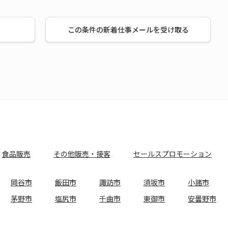
この条件の新着仕事メールを受け取る
食品販売
その他販売・接客
セールスプロモーション
岡谷市
飯田市
諏訪市
須坂市
小諸市
茅野市
塩尻市
千曲市
東御市
安曇野市