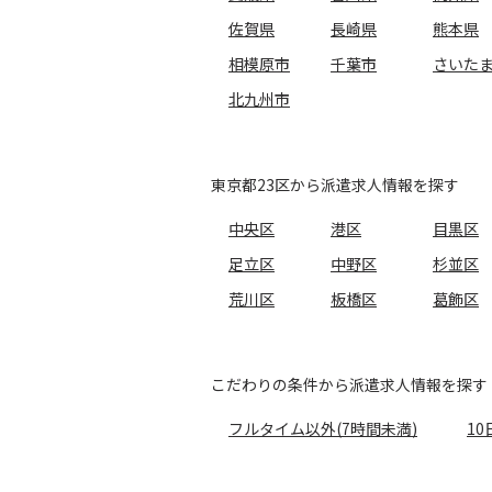
佐賀県
長崎県
熊本県
相模原市
千葉市
さいた
北九州市
東京都23区から派遣求人情報を探す
中央区
港区
目黒区
足立区
中野区
杉並区
荒川区
板橋区
葛飾区
こだわりの条件から派遣求人情報を探す
フルタイム以外(7時間未満)
10