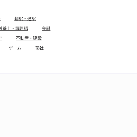
務
翻訳・通訳
栄養士・調理師
金融
ア
不動産・建設
ゲーム
商社