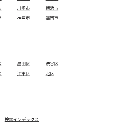
市
川崎市
横浜市
市
神戸市
福岡市
区
墨田区
渋谷区
区
江東区
北区
検索インデックス