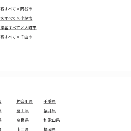
接客すべて×岡谷市
接客すべて×小諸市
・接客すべて×大町市
接客すべて×千曲市
都
神奈川県
千葉県
県
富山県
福井県
県
奈良県
和歌山県
県
山口県
福岡県