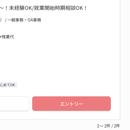
～！未経験OK/就業開始時期相談OK！
） / 一般事務・OA事務
円+残業代
じめてOK
エントリー
1～
2
件
/
2
件