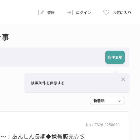
登録
ログイン
お気に入り
仕事
条件変更
close
検索条件を保存する
新着順
No：TS26-0258030
0円～！あんしん長期◆携帯販売☆彡