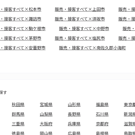
・接客すべて×松本市
販売・接客すべて×上田市
販売・
・接客すべて×諏訪市
販売・接客すべて×須坂市
販売・
・接客すべて×駒ケ根市
販売・接客すべて×中野市
販売
・接客すべて×茅野市
販売・接客すべて×塩尻市
販売・
・接客すべて×安曇野市
販売・接客すべて×南佐久郡小海町
探す
秋田県
宮城県
山形県
福島県
東京
群馬県
山梨県
長野県
石川県
新潟
三重県
大阪府
兵庫県
京都府
滋賀
徳島県
岡山県
広島県
島根県
鳥取