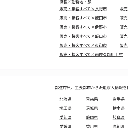
職種×勤務地・駅
販売・接客すべて×長野市
販売
販売・接客すべて×飯田市
販売
販売・接客すべて×伊那市
販売
販売・接客すべて×飯山市
販売
販売・接客すべて×東御市
販売
販売・接客すべて×南佐久郡川上村
都道府県、主要都市から派遣求人情報を
北海道
青森県
岩手県
埼玉県
茨城県
栃木県
愛知県
静岡県
岐阜県
愛媛県
香川県
高知県