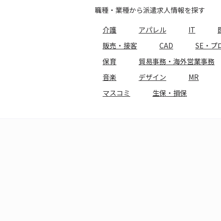
職種・業種から派遣求人情報を探す
介護
アパレル
IT
販売・接客
CAD
SE・プ
保育
貿易事務・海外営業事務
音楽
デザイン
MR
マスコミ
生保・損保