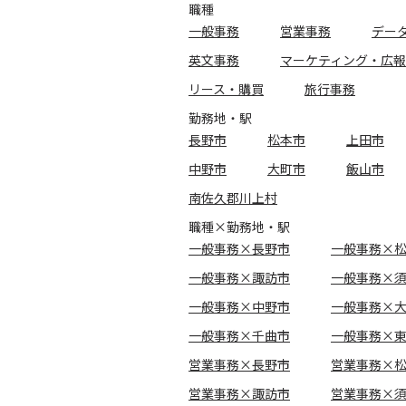
職種
一般事務
営業事務
デー
英文事務
マーケティング・広報
リース・購買
旅行事務
勤務地・駅
長野市
松本市
上田市
中野市
大町市
飯山市
南佐久郡川上村
職種×勤務地・駅
一般事務×長野市
一般事務×
一般事務×諏訪市
一般事務×
一般事務×中野市
一般事務×
一般事務×千曲市
一般事務×
営業事務×長野市
営業事務×
営業事務×諏訪市
営業事務×