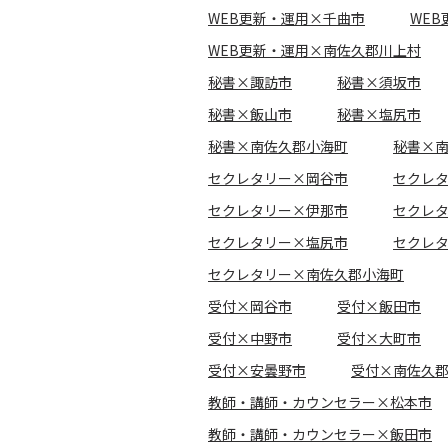
WEB更新・運用×千曲市
WE
WEB更新・運用×南佐久郡川上村
秘書×諏訪市
秘書×須坂市
秘書×飯山市
秘書×塩尻市
秘書×南佐久郡小海町
秘書×
セクレタリー×岡谷市
セクレ
セクレタリー×伊那市
セクレ
セクレタリー×塩尻市
セクレ
セクレタリー×南佐久郡小海町
受付×岡谷市
受付×飯田市
受付×中野市
受付×大町市
受付×安曇野市
受付×南佐久
教師・講師・カウンセラー×松本市
教師・講師・カウンセラー×飯田市