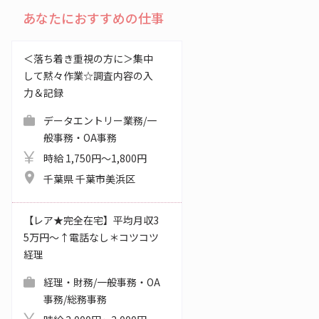
あなたにおすすめの仕事
＜落ち着き重視の方に＞集中
して黙々作業☆調査内容の入
力＆記録
データエントリー業務/一
般事務・OA事務
時給 1,750円～1,800円
千葉県 千葉市美浜区
【レア★完全在宅】平均月収3
5万円～↑電話なし＊コツコツ
経理
経理・財務/一般事務・OA
事務/総務事務