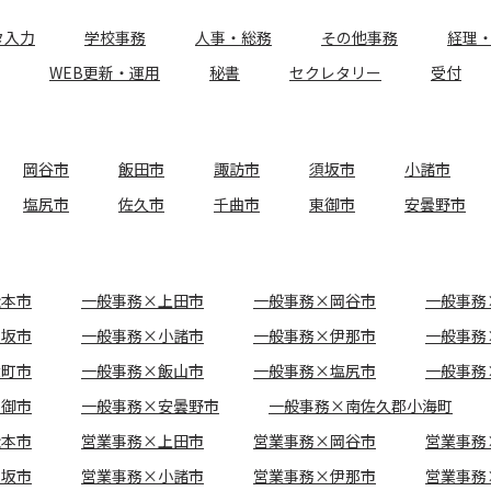
タ入力
学校事務
人事・総務
その他事務
経理
WEB更新・運用
秘書
セクレタリー
受付
岡谷市
飯田市
諏訪市
須坂市
小諸市
塩尻市
佐久市
千曲市
東御市
安曇野市
松本市
一般事務×上田市
一般事務×岡谷市
一般事務
須坂市
一般事務×小諸市
一般事務×伊那市
一般事務
大町市
一般事務×飯山市
一般事務×塩尻市
一般事務
東御市
一般事務×安曇野市
一般事務×南佐久郡小海町
松本市
営業事務×上田市
営業事務×岡谷市
営業事務
須坂市
営業事務×小諸市
営業事務×伊那市
営業事務