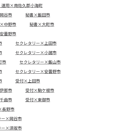
・運用×南佐久郡小海町
岡谷市
秘書×飯田市
×中野市
秘書×大町市
安曇野市
市
セクレタリー×上田市
市
セクレタリー×小諸市
町市
セクレタリー×飯山市
市
セクレタリー×安曇野市
市
受付×上田市
伊那市
受付×駒ケ根市
千曲市
受付×東御市
×長野市
ラー×岡谷市
ラー×須坂市