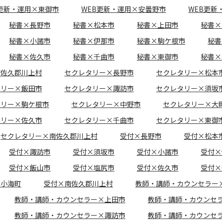
B更新・運用×東御市
WEB更新・運用×安曇野市
WEB更新
秘書×長野市
秘書×松本市
秘書×上田市
秘書×
秘書×小諸市
秘書×伊那市
秘書×駒ケ根市
秘書
秘書×佐久市
秘書×千曲市
秘書×東御市
秘書×
南佐久郡川上村
セクレタリー×長野市
セクレタリー×松本
タリー×飯田市
セクレタリー×諏訪市
セクレタリー×須坂
タリー×駒ケ根市
セクレタリー×中野市
セクレタリー×大
タリー×佐久市
セクレタリー×千曲市
セクレタリー×東御
セクレタリー×南佐久郡川上村
受付×長野市
受付×松本
受付×諏訪市
受付×須坂市
受付×小諸市
受付×
受付×飯山市
受付×塩尻市
受付×佐久市
受付×
郡小海町
受付×南佐久郡川上村
教師・講師・カウンセラー
教師・講師・カウンセラー×上田市
教師・講師・カウンセ
教師・講師・カウンセラー×諏訪市
教師・講師・カウンセ