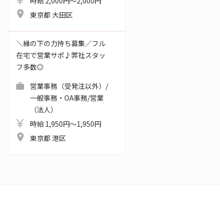
時給 2,000円～2,000円
東京都 大田区
＼縁の下の力持ち募集／フル
在宅で営業サポ♪弊社スタッ
フ多数◎
営業事務（受発注以外）/
一般事務・OA事務/営業
（法人）
時給 1,950円～1,950円
東京都 港区