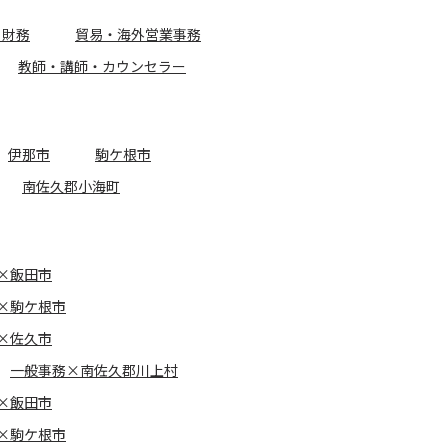
・財務
貿易・海外営業事務
教師・講師・カウンセラー
伊那市
駒ケ根市
南佐久郡小海町
×飯田市
×駒ケ根市
×佐久市
一般事務×南佐久郡川上村
×飯田市
×駒ケ根市