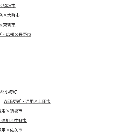
×須坂市
務×大町市
×東御市
グ・広報×長野市
市
久郡小海町
WEB更新・運用×上田市
運用×須坂市
・運用×中野市
運用×佐久市