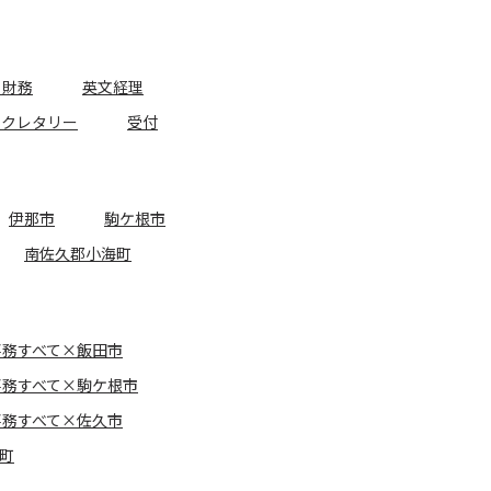
・財務
英文経理
セクレタリー
受付
伊那市
駒ケ根市
南佐久郡小海町
事務すべて×飯田市
事務すべて×駒ケ根市
事務すべて×佐久市
町