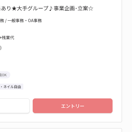
当あり★大手グループ♪事業企画･立案☆
務 / 一般事務・OA事務
円+残業代
)
談OK
・ネイル自由
エントリー