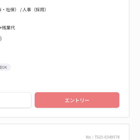
与・社保） / 人事（採用）
円+残業代
)
談OK
エントリー
No：TS25-0349578