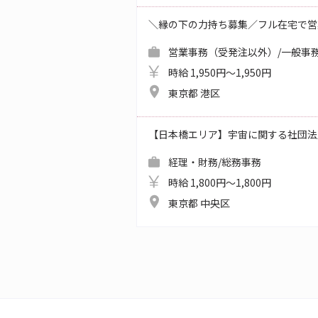
＼縁の下の力持ち募集／フル在宅で営
営業事務（受発注以外）/一般事務
時給 1,950円～1,950円
東京都 港区
【日本橋エリア】宇宙に関する社団法
経理・財務/総務事務
時給 1,800円～1,800円
東京都 中央区