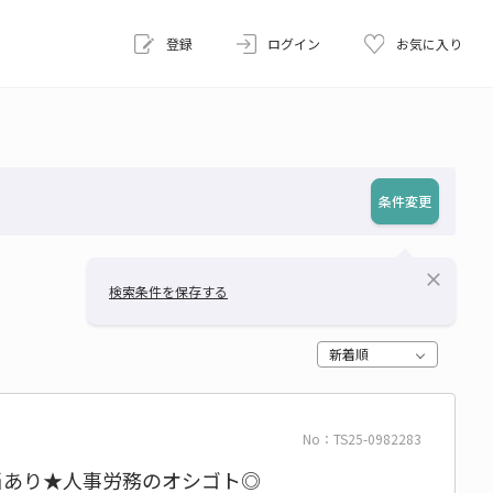
登録
ログイン
お気に入り
条件変更
close
検索条件を保存する
新着順
No：TS25-0982283
当あり★人事労務のオシゴト◎