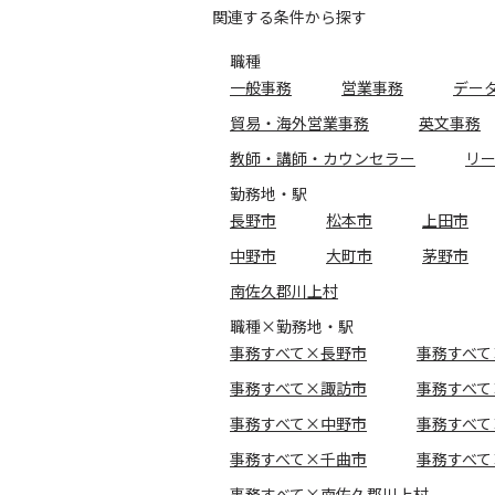
関連する条件から探す
職種
一般事務
営業事務
デー
貿易・海外営業事務
英文事務
教師・講師・カウンセラー
リ
勤務地・駅
長野市
松本市
上田市
中野市
大町市
茅野市
南佐久郡川上村
職種×勤務地・駅
事務すべて×長野市
事務すべて
事務すべて×諏訪市
事務すべて
事務すべて×中野市
事務すべて
事務すべて×千曲市
事務すべて
事務すべて×南佐久郡川上村