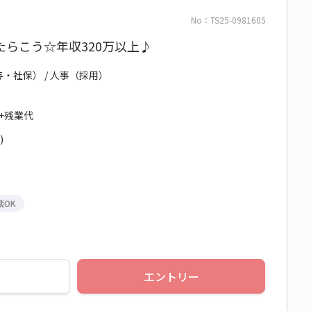
No：TS25-0981605
らこう☆年収320万以上♪
与・社保） / 人事（採用）
円+残業代
)
談OK
エントリー