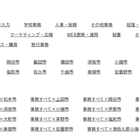
タ入力
学校事務
人事・総務
その他事務
経理
マーケティング・広報
WEB更新・運用
秘書
ース・購買
旅行事務
岡谷市
飯田市
諏訪市
須坂市
小諸市
塩尻市
佐久市
千曲市
東御市
安曇野市
×松本市
事務すべて×上田市
事務すべて×岡谷市
×須坂市
事務すべて×小諸市
事務すべて×伊那市
×大町市
事務すべて×茅野市
事務すべて×塩尻市
×東御市
事務すべて×安曇野市
事務すべて×南佐久郡小海