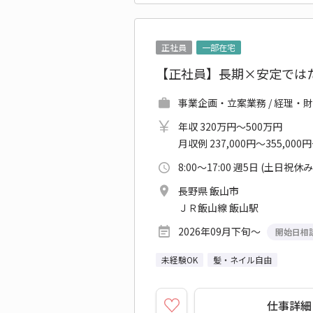
正社員
一部在宅
【正社員】長期×安定ではた
事業企画・立案業務 / 経理・財
年収 320万円～500万円
月収例 237,000円～355,000
8:00～17:00 週5日 (土日祝休み
長野県 飯山市
ＪＲ飯山線 飯山駅
2026年09月下旬～
開始日相
未経験OK
髪・ネイル自由
仕事詳細