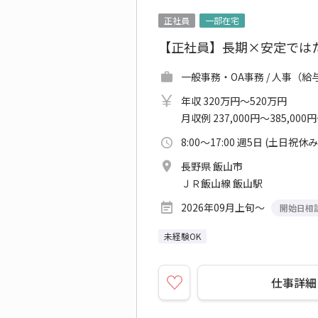
正社員
一部在宅
【正社員】長期×安定ではた
一般事務・OA事務 / 人事（給
年収 320万円～520万円
月収例 237,000円～385,000
8:00～17:00 週5日 (土日祝休み
長野県 飯山市
ＪＲ飯山線 飯山駅
2026年09月上旬～
開始日相
未経験OK
仕事詳細