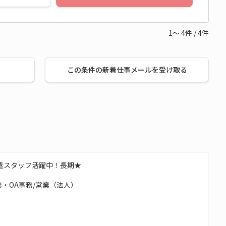
1～
4
件
/
4
件
この条件の新着仕事メールを受け取る
遣スタッフ活躍中！長期★
・OA事務/営業（法人）