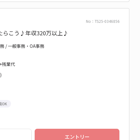
No：TS25-0346856
らこう♪年収320万以上♪
務 / 一般事務・OA事務
円+残業代
)
談OK
エントリー