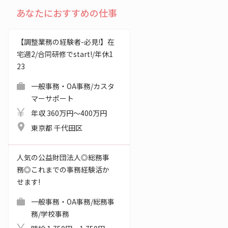
あなたにおすすめの仕事
【調整業務の経験者-必見!】在
宅週2/合同研修でstart!/年休1
23
一般事務・OA事務/カスタ
マーサポート
年収 360万円～400万円
東京都 千代田区
人気の公益財団法人◎総務事
務◎これまでの事務経験活か
せます!
一般事務・OA事務/総務事
務/学校事務