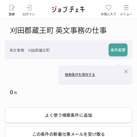
登録
ログイン
お気に入り
メニュー
刈田郡蔵王町 英文事務の仕事
条件変更
英文事務 刈田郡蔵王町
close
検索条件を保存する
0
件
よく使う検索条件に追加
この条件の新着仕事メールを受け取る