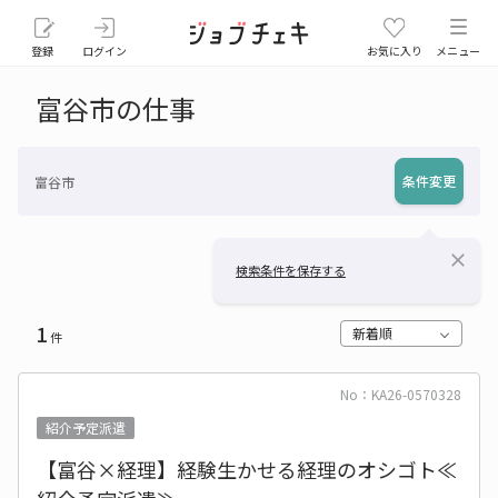
登録
ログイン
お気に入り
メニュー
富谷市の仕事
条件変更
富谷市
close
検索条件を保存する
1
新着順
件
No：KA26-0570328
紹介予定派遣
【富谷×経理】経験生かせる経理のオシゴト≪