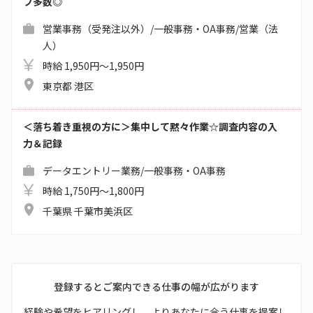
フ多数◎
営業事務（受発注以外）/一般事務・OA事務/営業（法
人）
時給 1,950円～1,950円
東京都 港区
＜落ち着き重視の方に＞集中して黙々作業☆調査内容の入
力＆記録
データエントリー業務/一般事務・OA事務
時給 1,750円～1,800円
千葉県 千葉市美浜区
登録するとご案内できる仕事の幅が広がります
経験や希望をヒアリングし、よりあなたに合う仕事を提案し