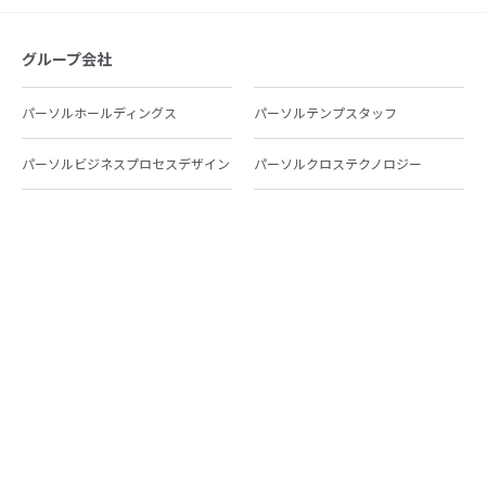
グループ会社
パーソルホールディングス
パーソルテンプスタッフ
パーソルビジネスプロセスデザイン
パーソルクロステクノロジー
パーソルキャリア
パーソルイノベーション
パーソル総合研究所
グループ会社一覧
個人向けサービス
人材派遣
テンプスタッフ
ジョブチェキ
ファンタブル