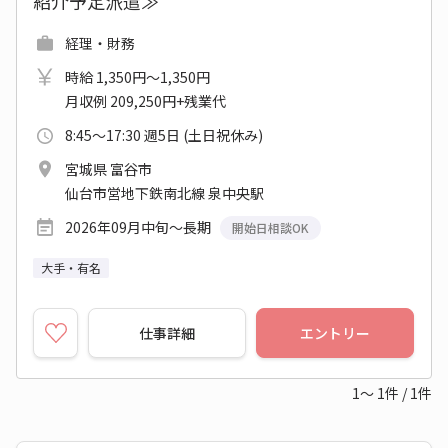
紹介予定派遣≫
経理・財務
時給 1,350円～1,350円
月収例 209,250円+残業代
8:45～17:30 週5日 (土日祝休み)
宮城県 富谷市
仙台市営地下鉄南北線 泉中央駅
2026年09月中旬～長期
開始日相談OK
大手・有名
仕事詳細
エントリー
1～
1
件
/
1
件