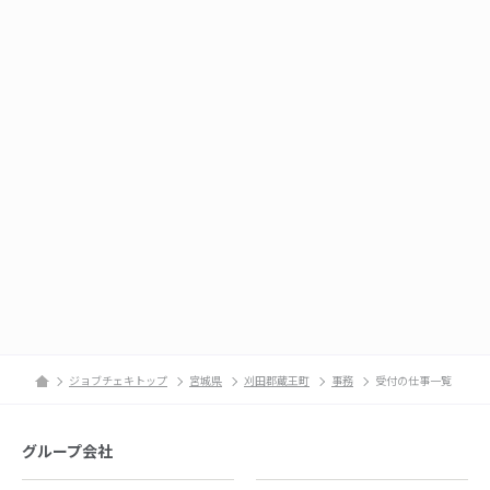
ジョブチェキトップ
宮城県
刈田郡蔵王町
事務
受付の仕事一覧
グループ会社