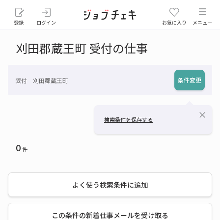
登録
ログイン
お気に入り
メニュー
刈田郡蔵王町 受付の仕事
条件変更
受付 刈田郡蔵王町
close
検索条件を保存する
0
件
よく使う検索条件に追加
この条件の新着仕事メールを受け取る