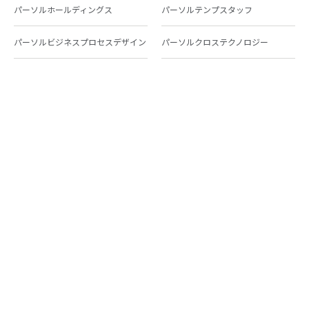
パーソルホールディングス
パーソルテンプスタッフ
パーソルビジネスプロセスデザイン
パーソルクロステクノロジー
パーソルキャリア
パーソルイノベーション
パーソル総合研究所
グループ会社一覧
個人向けサービス
人材派遣
テンプスタッフ
ジョブチェキ
ファンタブル
フレキシブルキャリア
Chall-edge
パーソルクロステクノロジー
転職・就職