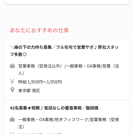
あなたにおすすめの仕事
＼縁の下の力持ち募集／フル在宅で営業サポ♪弊社スタッ
フ多数◎
営業事務（受発注以外）/一般事務・OA事務/営業（法
人）
時給 1,950円～1,950円
東京都 港区
42名募集★短期♪電話なしの審査事務／飯田橋
一般事務・OA事務/他オフィスワーク/営業事務（受発
注）