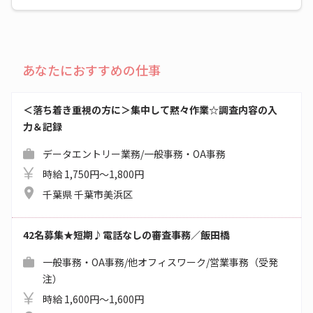
あなたにおすすめの仕事
＜落ち着き重視の方に＞集中して黙々作業☆調査内容の入
力＆記録
データエントリー業務/一般事務・OA事務
時給 1,750円～1,800円
千葉県 千葉市美浜区
42名募集★短期♪電話なしの審査事務／飯田橋
一般事務・OA事務/他オフィスワーク/営業事務（受発
注）
時給 1,600円～1,600円