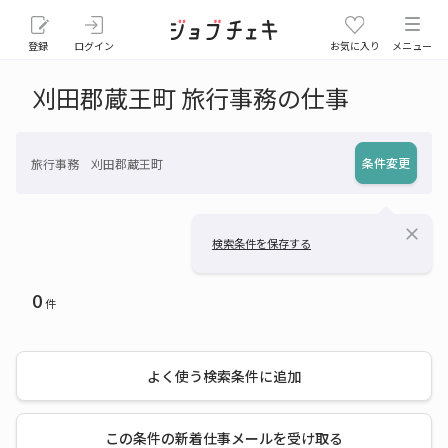
登録
ログイン
お気に入り
メニュー
刈田郡蔵王町 旅行事務の仕事
条件変更
旅行事務 刈田郡蔵王町
close
検索条件を保存する
0
件
よく使う検索条件に追加
この条件の新着仕事メールを受け取る