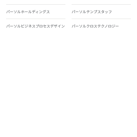
パーソルホールディングス
パーソルテンプスタッフ
パーソルビジネスプロセスデザイン
パーソルクロステクノロジー
パーソルキャリア
パーソルイノベーション
パーソル総合研究所
グループ会社一覧
個人向けサービス
人材派遣
テンプスタッフ
ジョブチェキ
ファンタブル
フレキシブルキャリア
Chall-edge
パーソルクロステクノロジー