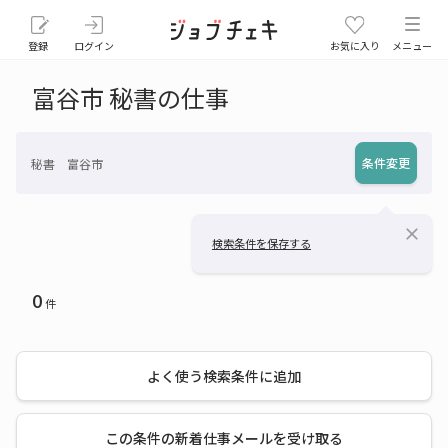
登録
ログイン
お気に入り
メニュー
富谷市 秘書の仕事
条件変更
秘書 富谷市
close
検索条件を保存する
0
件
よく使う検索条件に追加
この条件の新着仕事メールを受け取る