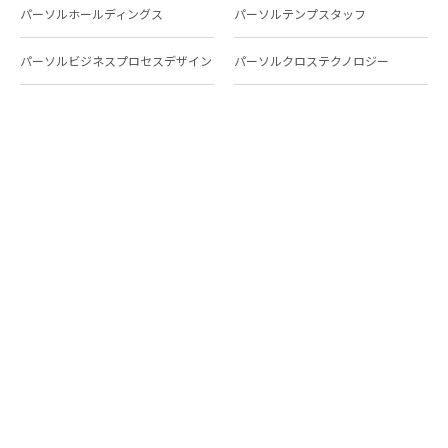
パーソルホールディングス
パーソルテンプスタッフ
パーソルビジネスプロセスデザイン
パーソルクロステクノロジー
パーソルキャリア
パーソルイノベーション
パーソル総合研究所
グループ会社一覧
個人向けサービス
人材派遣
テンプスタッフ
ジョブチェキ
ファンタブル
フレキシブルキャリア
Chall-edge
パーソルクロステクノロジー
転職・就職