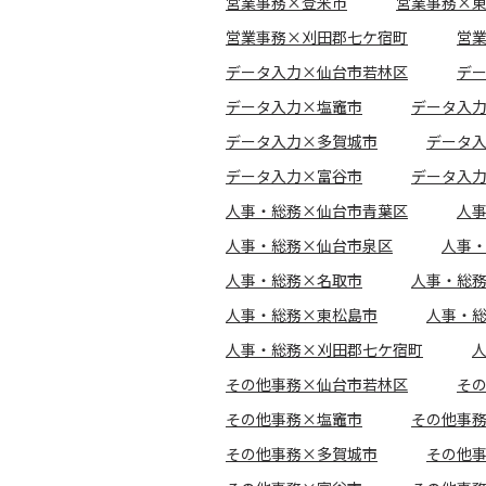
営業事務×登米市
営業事務×
営業事務×刈田郡七ケ宿町
営
データ入力×仙台市若林区
デ
データ入力×塩竈市
データ入
データ入力×多賀城市
データ
データ入力×富谷市
データ入
人事・総務×仙台市青葉区
人
人事・総務×仙台市泉区
人事
人事・総務×名取市
人事・総
人事・総務×東松島市
人事・
人事・総務×刈田郡七ケ宿町
その他事務×仙台市若林区
そ
その他事務×塩竈市
その他事
その他事務×多賀城市
その他