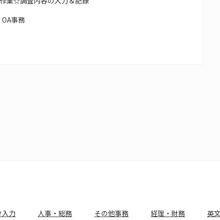
作業☆調査内容の入力＆記録
OA事務
タ入力
人事・総務
その他事務
経理・財務
英