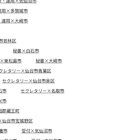
新・運用×気仙沼市
運用×多賀城市
・運用×大崎市
市若林区
秘書×白石市
×東松島市
秘書×大崎市
クレタリー×仙台市青葉区
セクレタリー×仙台市泉区
石市
セクレタリー×名取市
米市
田郡蔵王町
×仙台市宮城野区
竈市
受付×気仙沼市