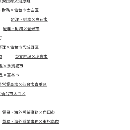
×柴田郡大河原町
・財務×仙台市太白区
経理・財務×白石市
経理・財務×登米市
町
経理×仙台市宮城野区
市
英文経理×塩竈市
理×多賀城市
理×富谷市
外営業事務×仙台市青葉区
×仙台市太白区
貿易・海外営業事務×角田市
貿易・海外営業事務×東松島市