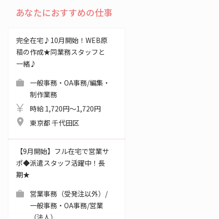
あなたにおすすめの仕事
完全在宅♪10月開始！WEB原
稿の作成★同業務スタッフと
一緒♪
一般事務・OA事務/編集・
制作業務
時給 1,720円～1,720円
東京都 千代田区
【9月開始】フル在宅で営業サ
ポ◆派遣スタッフ活躍中！長
期★
営業事務（受発注以外）/
一般事務・OA事務/営業
（法人）