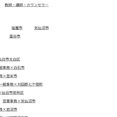
教師・講師・カウンセラー
塩竈市
気仙沼市
富谷市
仙台市太白区
般事務×白石市
務×登米市
一般事務×刈田郡七ケ宿町
×仙台市若林区
営業事務×気仙沼市
務×岩沼市