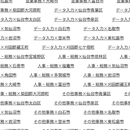
東松島市
営業事務×大崎市
営業事務×富谷市
営業事
業事務×柴田郡大河原町
データ入力×仙台市青葉区
データ
ータ入力×仙台市太白区
データ入力×仙台市泉区
データ入
力×気仙沼市
データ入力×白石市
データ入力×名取市
入力×岩沼市
データ入力×登米市
データ入力×東松島市
力×刈田郡蔵王町
データ入力×刈田郡七ケ宿町
データ入力
事・総務×仙台市宮城野区
人事・総務×仙台市若林区
人事
・総務×石巻市
人事・総務×塩竈市
人事・総務×気仙沼市
務×角田市
人事・総務×多賀城市
人事・総務×岩沼市
総務×大崎市
人事・総務×富谷市
人事・総務×刈田郡蔵王
人事・総務×柴田郡大河原町
その他事務×仙台市青葉区
そ
の他事務×仙台市太白区
その他事務×仙台市泉区
その他事
務×気仙沼市
その他事務×白石市
その他事務×名取市
事務×岩沼市
その他事務×登米市
その他事務×東松島市