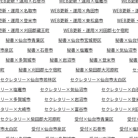
WEB更新・運用×石巻市
WEB更新・運用×塩竈市
WEB更
B更新・運用×名取市
WEB更新・運用×角田市
WEB更新・
B更新・運用×登米市
WEB更新・運用×東松島市
WEB更新
B更新・運用×刈田郡蔵王町
WEB更新・運用×刈田郡七ケ宿町
秘書×仙台市青葉区
秘書×仙台市宮城野区
秘書×仙台
台市泉区
秘書×石巻市
秘書×塩竈市
秘書×気仙沼市
秘書×多賀城市
秘書×岩沼市
秘書×登米市
秘書
王町
秘書×刈田郡七ケ宿町
秘書×柴田郡大河原町
セ
セクレタリー×仙台市若林区
セクレタリー×仙台市太白区
タリー×塩竈市
セクレタリー×気仙沼市
セクレタリー×白
タリー×多賀城市
セクレタリー×岩沼市
セクレタリー×登
レタリー×大崎市
セクレタリー×富谷市
セクレタリー×刈
セクレタリー×柴田郡大河原町
受付×仙台市青葉区
受付
台市太白区
受付×仙台市泉区
受付×石巻市
受付×塩