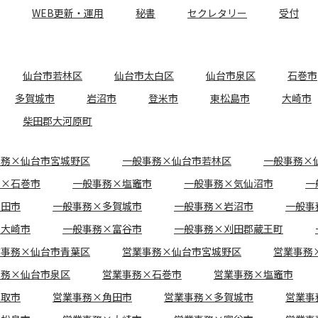
WEB更新・運用
秘書
セクレタリー
受付
仙台市若林区
仙台市太白区
仙台市泉区
石巻市
多賀城市
岩沼市
登米市
東松島市
大崎市
柴田郡大河原町
事務×仙台市宮城野区
一般事務×仙台市若林区
一般事務×
務×石巻市
一般事務×塩竈市
一般事務×気仙沼市
一
角田市
一般事務×多賀城市
一般事務×岩沼市
一般事
×大崎市
一般事務×富谷市
一般事務×刈田郡蔵王町
業事務×仙台市青葉区
営業事務×仙台市宮城野区
営業事務
事務×仙台市泉区
営業事務×石巻市
営業事務×塩竈市
名取市
営業事務×角田市
営業事務×多賀城市
営業事