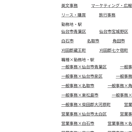
英文事務
マーケティング・広報
リース・購買
旅行事務
勤務地・駅
仙台市青葉区
仙台市宮城野区
白石市
名取市
角田市
刈田郡蔵王町
刈田郡七ケ宿町
職種×勤務地・駅
一般事務×仙台市青葉区
一般
一般事務×仙台市泉区
一般事
一般事務×名取市
一般事務×
一般事務×東松島市
一般事務
一般事務×柴田郡大河原町
営
営業事務×仙台市太白区
営業
営業事務×白石市
営業事務×