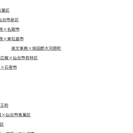
青葉区
仙台市泉区
務×名取市
務×東松島市
英文事務×柴田郡大河原町
・広報×仙台市若林区
報×石巻市
市
市
市
蔵王町
用×仙台市青葉区
区