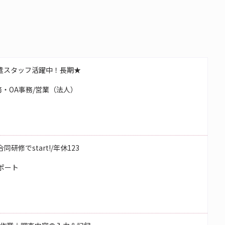
遣スタッフ活躍中！長期★
・OA事務/営業（法人）
研修でstart!/年休123
ポート