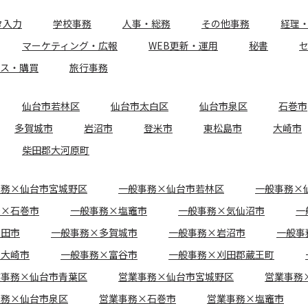
タ入力
学校事務
人事・総務
その他事務
経理
マーケティング・広報
WEB更新・運用
秘書
ース・購買
旅行事務
仙台市若林区
仙台市太白区
仙台市泉区
石巻市
多賀城市
岩沼市
登米市
東松島市
大崎市
柴田郡大河原町
事務×仙台市宮城野区
一般事務×仙台市若林区
一般事務×
務×石巻市
一般事務×塩竈市
一般事務×気仙沼市
一
角田市
一般事務×多賀城市
一般事務×岩沼市
一般事
×大崎市
一般事務×富谷市
一般事務×刈田郡蔵王町
業事務×仙台市青葉区
営業事務×仙台市宮城野区
営業事務
事務×仙台市泉区
営業事務×石巻市
営業事務×塩竈市