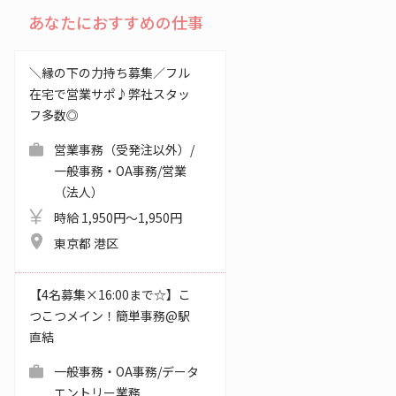
あなたにおすすめの仕事
＼縁の下の力持ち募集／フル
在宅で営業サポ♪弊社スタッ
フ多数◎
営業事務（受発注以外）/
一般事務・OA事務/営業
（法人）
時給 1,950円～1,950円
東京都 港区
【4名募集×16:00まで☆】こ
つこつメイン！簡単事務@駅
直結
一般事務・OA事務/データ
エントリー業務