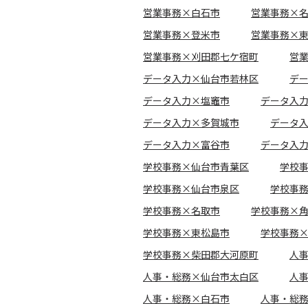
営業事務×白石市
営業事務×
営業事務×登米市
営業事務×
営業事務×刈田郡七ケ宿町
営
データ入力×仙台市若林区
デ
データ入力×塩竈市
データ入
データ入力×多賀城市
データ
データ入力×富谷市
データ入
学校事務×仙台市青葉区
学校
学校事務×仙台市泉区
学校事
学校事務×名取市
学校事務×
学校事務×東松島市
学校事務
学校事務×柴田郡大河原町
人
人事・総務×仙台市太白区
人
人事・総務×白石市
人事・総