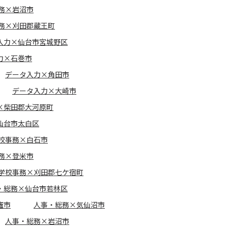
務×岩沼市
務×刈田郡蔵王町
入力×仙台市宮城野区
力×石巻市
データ入力×角田市
データ入力×大崎市
×柴田郡大河原町
仙台市太白区
校事務×白石市
務×登米市
学校事務×刈田郡七ケ宿町
・総務×仙台市若林区
竈市
人事・総務×気仙沼市
人事・総務×岩沼市