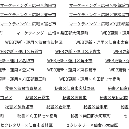
マーケティング・広報×角田市
マーケティング・広報×多賀城
マーケティング・広報×登米市
マーケティング・広報×東松島
マーケティング・広報×富谷市
マーケティング・広報×刈田郡
町
マーケティング・広報×柴田郡大河原町
WEB更新・運
WEB更新・運用×仙台市若林区
WEB更新・運用×仙台市太白
WEB更新・運用×石巻市
WEB更新・運用×塩竈市
WEB更
B更新・運用×名取市
WEB更新・運用×角田市
WEB更新・
B更新・運用×登米市
WEB更新・運用×東松島市
WEB更新
B更新・運用×刈田郡蔵王町
WEB更新・運用×刈田郡七ケ宿町
秘書×仙台市青葉区
秘書×仙台市宮城野区
秘書×仙台
台市泉区
秘書×石巻市
秘書×塩竈市
秘書×気仙沼市
秘書×多賀城市
秘書×岩沼市
秘書×登米市
秘書
王町
秘書×刈田郡七ケ宿町
秘書×柴田郡大河原町
セ
セクレタリー×仙台市若林区
セクレタリー×仙台市太白区