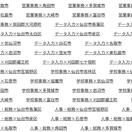
名取市
営業事務×角田市
営業事務×多賀城市
営業事
東松島市
営業事務×大崎市
営業事務×富谷市
営業事
業事務×柴田郡大河原町
データ入力×仙台市青葉区
データ
ータ入力×仙台市太白区
データ入力×仙台市泉区
データ入
力×気仙沼市
データ入力×白石市
データ入力×名取市
入力×岩沼市
データ入力×登米市
データ入力×東松島市
力×刈田郡蔵王町
データ入力×刈田郡七ケ宿町
データ入力
事務×仙台市宮城野区
学校事務×仙台市若林区
学校事務×
務×石巻市
学校事務×塩竈市
学校事務×気仙沼市
学
角田市
学校事務×多賀城市
学校事務×岩沼市
学校事
×大崎市
学校事務×富谷市
学校事務×刈田郡蔵王町
事・総務×仙台市青葉区
人事・総務×仙台市宮城野区
人事
事・総務×仙台市泉区
人事・総務×石巻市
人事・総務×塩
務×名取市
人事・総務×角田市
人事・総務×多賀城市