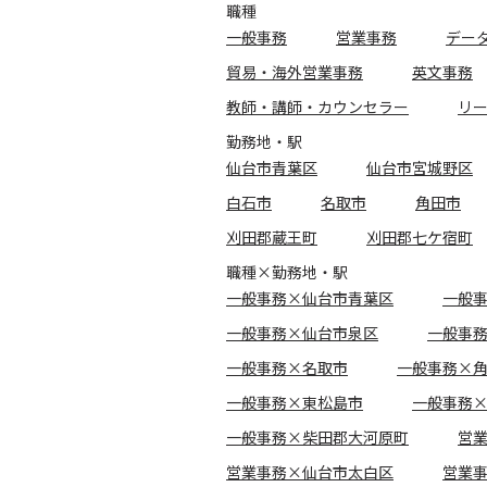
職種
一般事務
営業事務
デー
貿易・海外営業事務
英文事務
教師・講師・カウンセラー
リ
勤務地・駅
仙台市青葉区
仙台市宮城野区
白石市
名取市
角田市
刈田郡蔵王町
刈田郡七ケ宿町
職種×勤務地・駅
一般事務×仙台市青葉区
一般
一般事務×仙台市泉区
一般事
一般事務×名取市
一般事務×
一般事務×東松島市
一般事務
一般事務×柴田郡大河原町
営
営業事務×仙台市太白区
営業