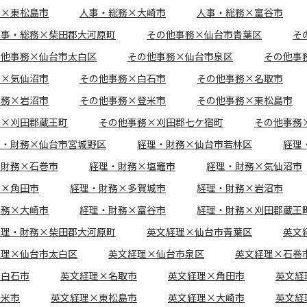
務×東松島市
人事・総務×大崎市
人事・総務×富谷市
人事・総務×柴田郡大河原町
その他事務×仙台市青葉区
そ
の他事務×仙台市太白区
その他事務×仙台市泉区
その他事
務×気仙沼市
その他事務×白石市
その他事務×名取市
事務×岩沼市
その他事務×登米市
その他事務×東松島市
務×刈田郡蔵王町
その他事務×刈田郡七ケ宿町
その他事務
理・財務×仙台市宮城野区
経理・財務×仙台市若林区
経理
・財務×石巻市
経理・財務×塩竈市
経理・財務×気仙沼市
務×角田市
経理・財務×多賀城市
経理・財務×岩沼市
財務×大崎市
経理・財務×富谷市
経理・財務×刈田郡蔵王
経理・財務×柴田郡大河原町
英文経理×仙台市青葉区
英文
経理×仙台市太白区
英文経理×仙台市泉区
英文経理×石巻
×白石市
英文経理×名取市
英文経理×角田市
英文経
登米市
英文経理×東松島市
英文経理×大崎市
英文経