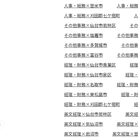
人事・総務×登米市
人事・総
人事・総務×刈田郡七ケ宿町
その他事務×仙台市若林区
そ
その他事務×塩竈市
その他事
その他事務×多賀城市
その他
その他事務×富谷市
その他事
経理・財務×仙台市青葉区
経
経理・財務×仙台市泉区
経理
経理・財務×名取市
経理・財
経理・財務×東松島市
経理・
経理・財務×刈田郡七ケ宿町
英文経理×仙台市若林区
英文
英文経理×気仙沼市
英文経理
英文経理×岩沼市
英文経理×