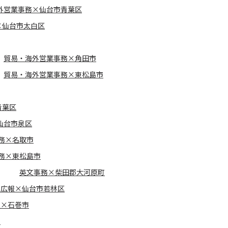
外営業事務×仙台市青葉区
×仙台市太白区
貿易・海外営業事務×角田市
貿易・海外営業事務×東松島市
青葉区
仙台市泉区
務×名取市
務×東松島市
英文事務×柴田郡大河原町
・広報×仙台市若林区
報×石巻市
市