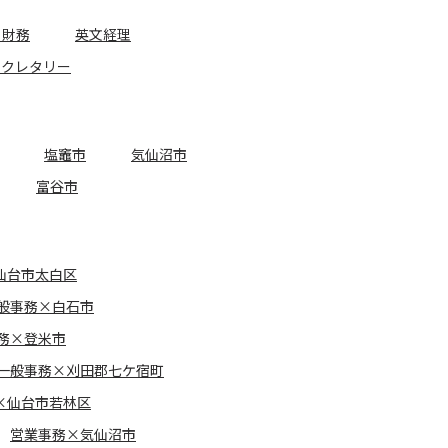
・財務
英文経理
セクレタリー
塩竈市
気仙沼市
富谷市
仙台市太白区
般事務×白石市
務×登米市
一般事務×刈田郡七ケ宿町
×仙台市若林区
営業事務×気仙沼市