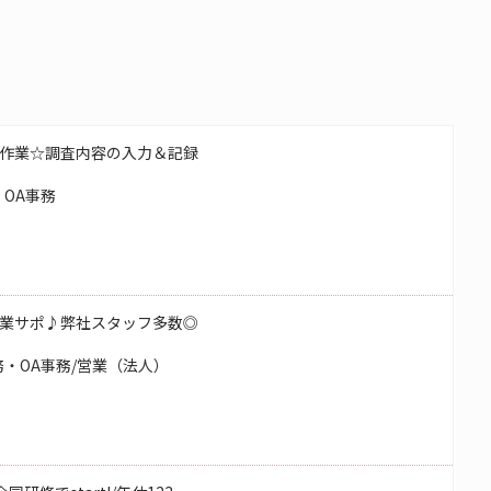
作業☆調査内容の入力＆記録
OA事務
業サポ♪弊社スタッフ多数◎
・OA事務/営業（法人）