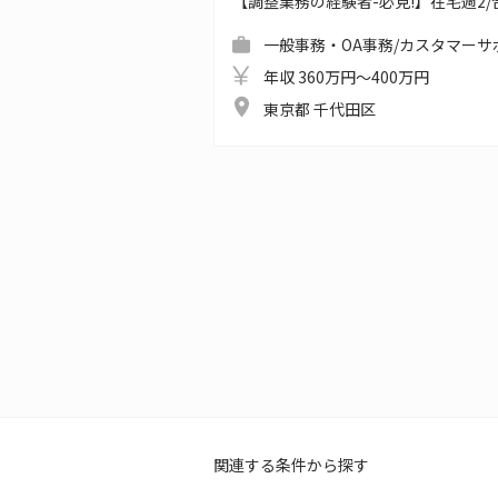
【調整業務の経験者-必見!】在宅週2/合同
一般事務・OA事務/カスタマーサ
年収 360万円～400万円
東京都 千代田区
関連する条件から探す