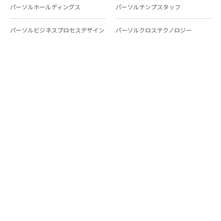
パーソルホールディングス
パーソルテンプスタッフ
パーソルビジネスプロセスデザイン
パーソルクロステクノロジー
パーソルキャリア
パーソルイノベーション
パーソル総合研究所
グループ会社一覧
個人向けサービス
人材派遣
テンプスタッフ
ジョブチェキ
ファンタブル
フレキシブルキャリア
Chall-edge
パーソルクロステクノロジー
転職・就職