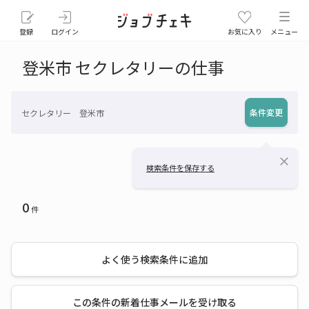
登録
ログイン
お気に入り
メニュー
登米市 セクレタリーの仕事
条件変更
セクレタリー 登米市
close
検索条件を保存する
0
件
よく使う検索条件に追加
この条件の新着仕事メールを受け取る