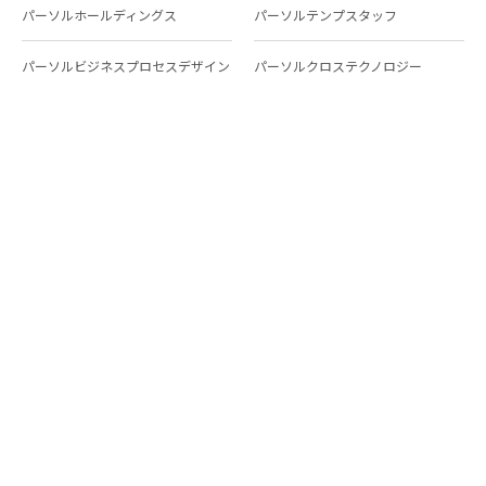
パーソルホールディングス
パーソルテンプスタッフ
パーソルビジネスプロセスデザイン
パーソルクロステクノロジー
パーソルキャリア
パーソルイノベーション
パーソル総合研究所
グループ会社一覧
個人向けサービス
人材派遣
テンプスタッフ
ジョブチェキ
ファンタブル
フレキシブルキャリア
Chall-edge
パーソルクロステクノロジー
転職・就職