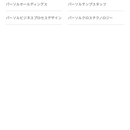
パーソルホールディングス
パーソルテンプスタッフ
パーソルビジネスプロセスデザイン
パーソルクロステクノロジー
パーソルキャリア
パーソルイノベーション
パーソル総合研究所
グループ会社一覧
個人向けサービス
人材派遣
テンプスタッフ
ジョブチェキ
ファンタブル
フレキシブルキャリア
Chall-edge
パーソルクロステクノロジー
転職・就職