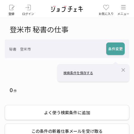
登録
ログイン
お気に入り
メニュー
登米市 秘書の仕事
条件変更
秘書 登米市
close
検索条件を保存する
0
件
よく使う検索条件に追加
この条件の新着仕事メールを受け取る