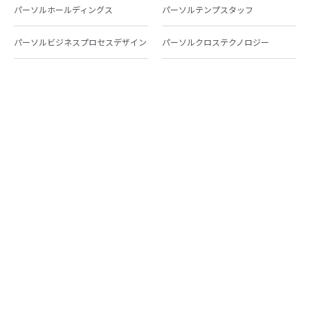
パーソルホールディングス
パーソルテンプスタッフ
パーソルビジネスプロセスデザイン
パーソルクロステクノロジー
パーソルキャリア
パーソルイノベーション
パーソル総合研究所
グループ会社一覧
個人向けサービス
人材派遣
テンプスタッフ
ジョブチェキ
ファンタブル
フレキシブルキャリア
Chall-edge
パーソルクロステクノロジー
転職・就職