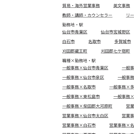
貿易・海外営業事務
英文事務
教師・講師・カウンセラー
リ
勤務地・駅
仙台市青葉区
仙台市宮城野区
白石市
名取市
多賀城市
刈田郡蔵王町
刈田郡七ケ宿町
職種×勤務地・駅
一般事務×仙台市青葉区
一般
一般事務×仙台市泉区
一般事
一般事務×名取市
一般事務×
一般事務×東松島市
一般事務
一般事務×柴田郡大河原町
営
営業事務×仙台市太白区
営業
営業事務×白石市
営業事務×