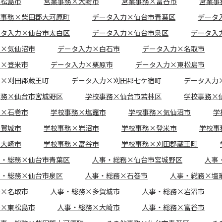
東松島市
営業事務×大崎市
営業事務×富谷市
営業事
業事務×柴田郡大河原町
データ入力×仙台市青葉区
データ
ータ入力×仙台市太白区
データ入力×仙台市泉区
データ入
力×気仙沼市
データ入力×白石市
データ入力×名取市
力×登米市
データ入力×栗原市
データ入力×東松島市
力×刈田郡蔵王町
データ入力×刈田郡七ケ宿町
データ入力
事務×仙台市宮城野区
学校事務×仙台市若林区
学校事務×
務×石巻市
学校事務×塩竈市
学校事務×気仙沼市
学
多賀城市
学校事務×岩沼市
学校事務×登米市
学校事
×大崎市
学校事務×富谷市
学校事務×刈田郡蔵王町
事・総務×仙台市青葉区
人事・総務×仙台市宮城野区
人事
事・総務×仙台市泉区
人事・総務×石巻市
人事・総務×塩
務×名取市
人事・総務×多賀城市
人事・総務×岩沼市
務×東松島市
人事・総務×大崎市
人事・総務×富谷市