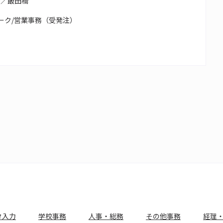
務／飯田橋
ーク/営業事務（受発注）
タ入力
学校事務
人事・総務
その他事務
経理