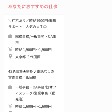
あなたにおすすめの仕事
＼在宅あり／時給1900円/事務
サポート！人気の大手◎
総務事務/一般事務・OA事
務
時給 1,900円～1,900円
東京都 千代田区
42名募集★短期♪電話なしの
審査事務／飯田橋
一般事務・OA事務/他オフ
ィスワーク/営業事務（受
発注）
時給 1,600円～1,600円