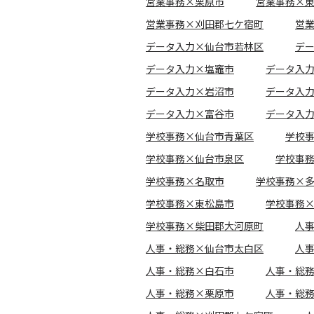
営業事務×栗原市
営業事務×
営業事務×刈田郡七ケ宿町
営
データ入力×仙台市若林区
デ
データ入力×塩竈市
データ入
データ入力×岩沼市
データ入
データ入力×富谷市
データ入
学校事務×仙台市青葉区
学校
学校事務×仙台市泉区
学校事
学校事務×名取市
学校事務×
学校事務×東松島市
学校事務
学校事務×柴田郡大河原町
人
人事・総務×仙台市太白区
人
人事・総務×白石市
人事・総
人事・総務×栗原市
人事・総