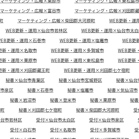
マーケティング・広報×栗原市
マーケティング・広報×東松島
マーケティング・広報×富谷市
マーケティング・広報×刈田郡
町
マーケティング・広報×柴田郡大河原町
WEB更新・運
WEB更新・運用×仙台市若林区
WEB更新・運用×仙台市太白
WEB更新・運用×石巻市
WEB更新・運用×塩竈市
WEB更
B更新・運用×名取市
WEB更新・運用×多賀城市
WEB更新
B更新・運用×栗原市
WEB更新・運用×東松島市
WEB更新
B更新・運用×刈田郡蔵王町
WEB更新・運用×刈田郡七ケ宿町
秘書×仙台市青葉区
秘書×仙台市宮城野区
秘書×仙台
台市泉区
秘書×石巻市
秘書×塩竈市
秘書×気仙沼市
秘書×岩沼市
秘書×登米市
秘書×栗原市
秘書
王町
秘書×刈田郡七ケ宿町
秘書×柴田郡大河原町
受
仙台市若林区
受付×仙台市太白区
受付×仙台市泉区
受付×白石市
受付×名取市
受付×多賀城市
受