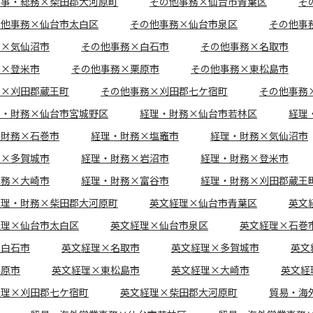
人事・総務×柴田郡大河原町
その他事務×仙台市青葉区
そ
の他事務×仙台市太白区
その他事務×仙台市泉区
その他事
務×気仙沼市
その他事務×白石市
その他事務×名取市
務×登米市
その他事務×栗原市
その他事務×東松島市
務×刈田郡蔵王町
その他事務×刈田郡七ケ宿町
その他事務
理・財務×仙台市宮城野区
経理・財務×仙台市若林区
経理
・財務×石巻市
経理・財務×塩竈市
経理・財務×気仙沼市
務×多賀城市
経理・財務×岩沼市
経理・財務×登米市
財務×大崎市
経理・財務×富谷市
経理・財務×刈田郡蔵王
経理・財務×柴田郡大河原町
英文経理×仙台市青葉区
英文
経理×仙台市太白区
英文経理×仙台市泉区
英文経理×石巻
×白石市
英文経理×名取市
英文経理×多賀城市
英文
栗原市
英文経理×東松島市
英文経理×大崎市
英文経
経理×刈田郡七ケ宿町
英文経理×柴田郡大河原町
貿易・海