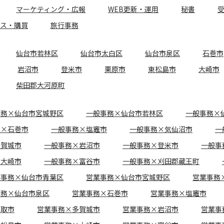
マーケティング・広報
WEB更新・運用
秘書
ース・購買
旅行事務
仙台市若林区
仙台市太白区
仙台市泉区
石巻市
岩沼市
登米市
栗原市
東松島市
大崎市
柴田郡大河原町
事務×仙台市宮城野区
一般事務×仙台市若林区
一般事務×
務×石巻市
一般事務×塩竈市
一般事務×気仙沼市
一
多賀城市
一般事務×岩沼市
一般事務×登米市
一般事
×大崎市
一般事務×富谷市
一般事務×刈田郡蔵王町
業事務×仙台市青葉区
営業事務×仙台市宮城野区
営業事務
事務×仙台市泉区
営業事務×石巻市
営業事務×塩竈市
名取市
営業事務×多賀城市
営業事務×岩沼市
営業事