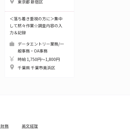
東京都 新宿区
＜落ち着き重視の方に＞集中
して黙々作業☆調査内容の入
力＆記録
データエントリー業務/一
般事務・OA事務
時給 1,750円～1,800円
千葉県 千葉市美浜区
・財務
英文経理