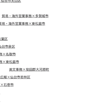
×仙台市太白区
貿易・海外営業事務×多賀城市
貿易・海外営業事務×東松島市
青葉区
仙台市泉区
務×名取市
務×東松島市
英文事務×柴田郡大河原町
・広報×仙台市若林区
報×石巻市
市
市