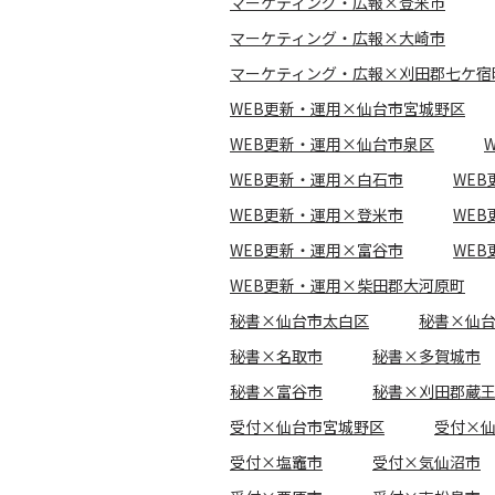
マーケティング・広報×登米市
マーケティング・広報×大崎市
マーケティング・広報×刈田郡七ケ宿
WEB更新・運用×仙台市宮城野区
WEB更新・運用×仙台市泉区
WEB更新・運用×白石市
WE
WEB更新・運用×登米市
WE
WEB更新・運用×富谷市
WE
WEB更新・運用×柴田郡大河原町
秘書×仙台市太白区
秘書×仙
秘書×名取市
秘書×多賀城市
秘書×富谷市
秘書×刈田郡蔵
受付×仙台市宮城野区
受付×
受付×塩竈市
受付×気仙沼市