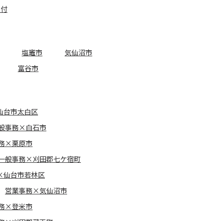
受付
塩竈市
気仙沼市
富谷市
仙台市太白区
般事務×白石市
務×栗原市
一般事務×刈田郡七ケ宿町
×仙台市若林区
営業事務×気仙沼市
務×登米市