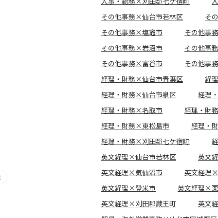
人事・総務×刈田郡七ケ宿町
その他事務×仙台市若林区
そ
その他事務×塩竈市
その他事
その他事務×岩沼市
その他事
その他事務×富谷市
その他事
経理・財務×仙台市青葉区
経
経理・財務×仙台市泉区
経理
経理・財務×名取市
経理・財
経理・財務×東松島市
経理・
経理・財務×刈田郡七ケ宿町
英文経理×仙台市若林区
英文
英文経理×気仙沼市
英文経理
英文経理×登米市
英文経理×
英文経理×刈田郡蔵王町
英文