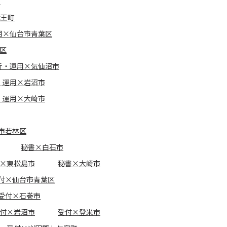
市
蔵王町
用×仙台市青葉区
区
新・運用×気仙沼市
・運用×岩沼市
・運用×大崎市
市若林区
秘書×白石市
×東松島市
秘書×大崎市
付×仙台市青葉区
受付×石巻市
付×岩沼市
受付×登米市