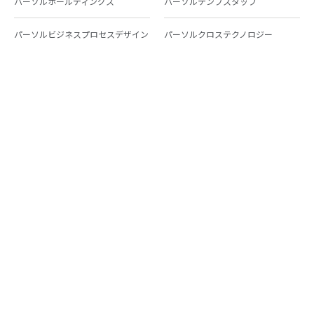
パーソルホールディングス
パーソルテンプスタッフ
パーソルビジネスプロセスデザイン
パーソルクロステクノロジー
パーソルキャリア
パーソルイノベーション
パーソル総合研究所
グループ会社一覧
個人向けサービス
人材派遣
テンプスタッフ
ジョブチェキ
ファンタブル
フレキシブルキャリア
Chall-edge
パーソルクロステクノロジー
転職・就職