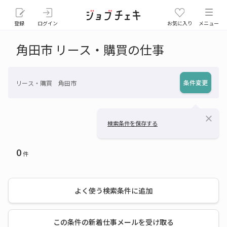
登録
ログイン
お気に入り
メニュー
角田市 リース・購買の仕事
条件変更
リース・購買 角田市
close
検索条件を保存する
0
件
よく使う検索条件に追加
この条件の新着仕事メールを受け取る