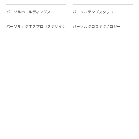
パーソルホールディングス
パーソルテンプスタッフ
パーソルビジネスプロセスデザイン
パーソルクロステクノロジー
パーソルキャリア
パーソルイノベーション
パーソル総合研究所
グループ会社一覧
個人向けサービス
人材派遣
テンプスタッフ
ジョブチェキ
ファンタブル
フレキシブルキャリア
Chall-edge
パーソルクロステクノロジー