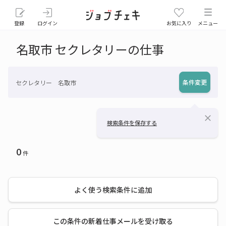
登録
ログイン
お気に入り
メニュー
名取市 セクレタリーの仕事
条件変更
セクレタリー 名取市
close
検索条件を保存する
0
件
よく使う検索条件に追加
この条件の新着仕事メールを受け取る